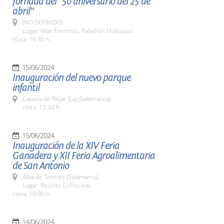
Jornada del "50 aniversario del 25 de
abril"
(NO DEFINIDO)
Lugar: Vilar Formoso. Pabellón Multiusos
Hora: 16:30 h.
15/06/2024
Inauguración del nuevo parque
infantil
Cabeza de Béjar (La) (Salamanca)
Hora: 13:30 h.
15/06/2024
Inauguración de la XIV Feria
Ganadera y XII Feria Agroalimentaria
de San Antonio
Alba de Tormes (Salamanca)
Lugar: Recinto C/ Piscinas
Hora: 10:00 h.
14/06/2024