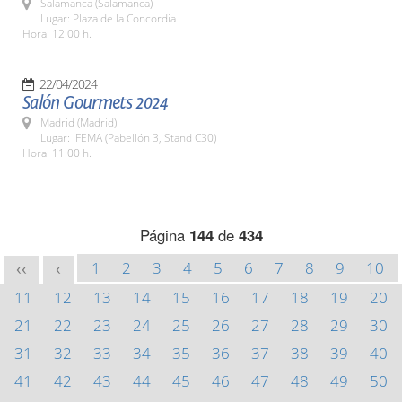
Salamanca (Salamanca)
Lugar: Plaza de la Concordia
Hora: 12:00 h.
22/04/2024
Salón Gourmets 2024
Madrid (Madrid)
Lugar: IFEMA (Pabellón 3, Stand C30)
Hora: 11:00 h.
Página
144
de
434
1
2
3
4
5
6
7
8
9
10
<<
<
11
12
13
14
15
16
17
18
19
20
21
22
23
24
25
26
27
28
29
30
31
32
33
34
35
36
37
38
39
40
41
42
43
44
45
46
47
48
49
50