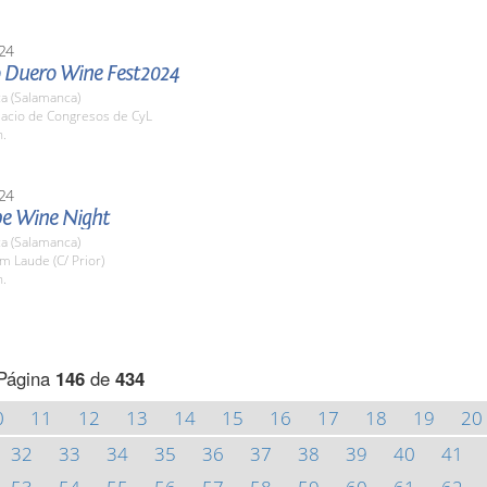
24
 Duero Wine Fest2024
a (Salamanca)
lacio de Congresos de CyL
h.
24
e Wine Night
a (Salamanca)
m Laude (C/ Prior)
h.
Página
146
de
434
0
11
12
13
14
15
16
17
18
19
20
32
33
34
35
36
37
38
39
40
41