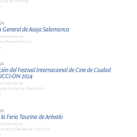
sa de las Conchas
h.
24
 General de Asaja Salamanca
a (Salamanca)
tel Recoletos Coco
h.
24
ión del Festival Internacional de Cine de Ciudad
FICCI-ON 2024
a (Salamanca)
la de Comarcas. Diputación
h.
24
 la Feria Taurina de Arévalo
a (Salamanca)
alón actos Cámara de Comercio
h.