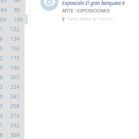
63
64
Exposición El gran banquete II
84
85
ARTE / EXPOSICIONES
04
105
Santa Marta de Tormes
1
122
8
139
5
156
2
173
9
190
6
207
3
224
0
241
7
258
4
275
1
292
8
309