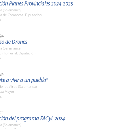
ión Planes Provinciales 2024-2025
a (Salamanca)
la de Comarcas. Diputación
h.
24
so de Drones
a (Salamanca)
cinto Ferial. Diputación
h.
24
te a vivir a un pueblo"
 de los Aires (Salamanca)
aza Mayor
h.
24
ción del programa FACyL 2024
a (Salamanca)