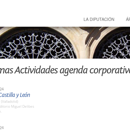
LA DIPUTACIÓN
Á
mas Actividades agenda corporativ
24
astilla y León
 (Valladolid)
ditorio Miguel Delibes
h.
24