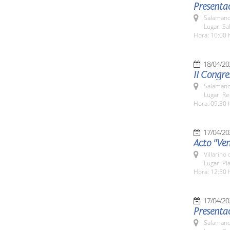
Presentac
Salamanc
Lugar: Sa
Hora: 10:00 
18/04/20
II Congre
Salamanc
Lugar: Re
Hora: 09:30 
17/04/20
Acto "Ven
Villarino
Lugar: Pl
Hora: 12:30 
17/04/20
Presenta
Salamanc