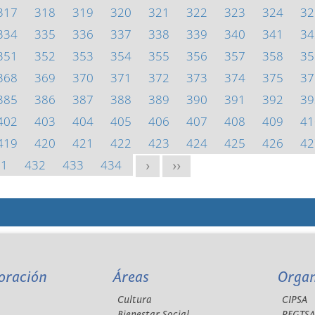
317
318
319
320
321
322
323
324
32
334
335
336
337
338
339
340
341
34
351
352
353
354
355
356
357
358
35
368
369
370
371
372
373
374
375
37
385
386
387
388
389
390
391
392
39
402
403
404
405
406
407
408
409
41
419
420
421
422
423
424
425
426
42
31
432
433
434
>
>>
oración
Áreas
Orga
Cultura
CIPSA
Bienestar Social
REGTS