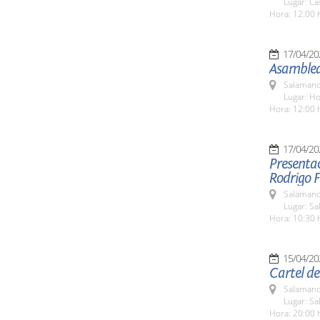
Lugar: Ca
Hora: 12:00 
17/04/20
Asamblea
Salamanc
Lugar: Ho
Hora: 12:00 
17/04/20
Presentac
Rodrigo 
Salamanc
Lugar: Sa
Hora: 10:30 
15/04/20
Cartel de
Salamanc
Lugar: S
Hora: 20:00 