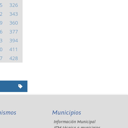
5
326
2
343
9
360
6
377
3
394
0
411
7
428
nismos
Municipios
Información Municipal
A
ATM técnica a municipios