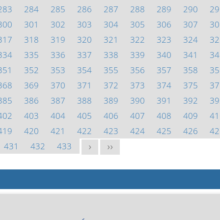
283
284
285
286
287
288
289
290
29
300
301
302
303
304
305
306
307
30
317
318
319
320
321
322
323
324
32
334
335
336
337
338
339
340
341
34
351
352
353
354
355
356
357
358
35
368
369
370
371
372
373
374
375
37
385
386
387
388
389
390
391
392
39
402
403
404
405
406
407
408
409
41
419
420
421
422
423
424
425
426
42
431
432
433
>
>>