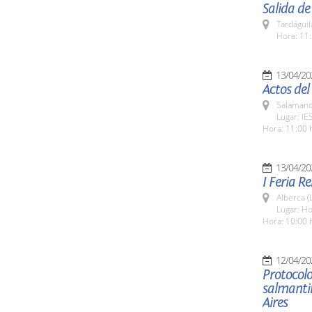
Salida de
Tardáguil
Hora: 11:
13/04/20
Actos del
Salamanc
Lugar: IE
Hora: 11:00 
13/04/20
I Feria R
Alberca (
Lugar: Ho
Hora: 10:00 
12/04/20
Protocolo
salmanti
Aires