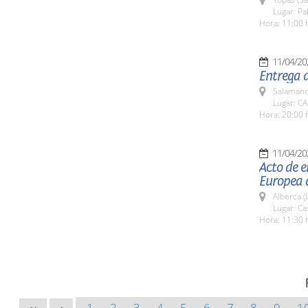
Lugar: Pa
Hora: 11:00 
11/04/20
Entrega 
Salamanc
Lugar: C
Hora: 20:00 
11/04/20
Acto de e
Europea 
Alberca (
Lugar: Ca
Hora: 11:30 
1
2
3
4
5
6
7
8
9
1