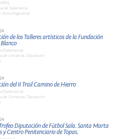
NIDO)
asa de Salamanca
. (hora Argentina)
24
ión de los Talleres artísticos de la Fundación
 Blanco
a (Salamanca)
la de comarcas. Diputación
h.
24
ión del II Trail Camino de Hierro
a (Salamanca)
la de Comarcas. Diputación
h.
24
 Trofeo Diputación de Fútbol Sala. Santa Marta
 y Centro Penitenciario de Topas.
alamanca)