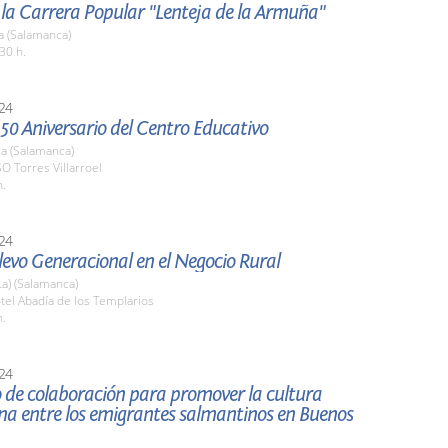
 la Carrera Popular "Lenteja de la Armuña"
a (Salamanca)
30 h.
24
 50 Aniversario del Centro Educativo
a (Salamanca)
SO Torres Villarroel
h.
24
elevo Generacional en el Negocio Rural
La) (Salamanca)
tel Abadía de los Templarios
h.
24
 de colaboración para promover la cultura
na entre los emigrantes salmantinos en Buenos