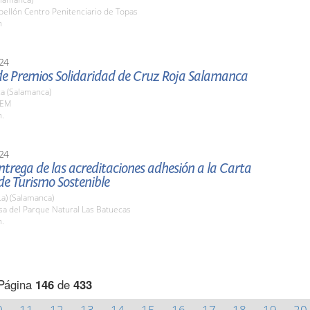
bellón Centro Penitenciario de Topas
h
24
de Premios Solidaridad de Cruz Roja Salamanca
a (Salamanca)
AEM
h.
24
ntrega de las acreditaciones adhesión a la Carta
de Turismo Sostenible
La) (Salamanca)
sa del Parque Natural Las Batuecas
h.
Página
146
de
433
0
11
12
13
14
15
16
17
18
19
20