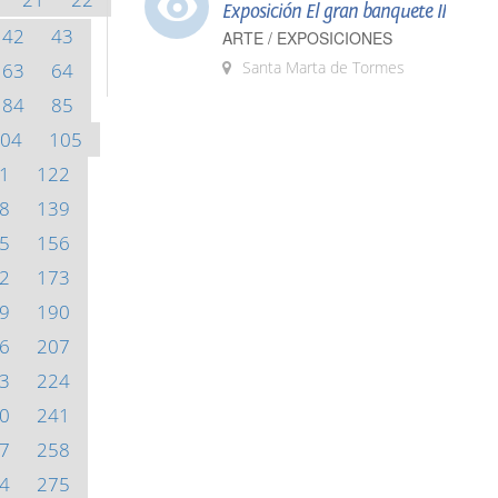
Exposición El gran banquete II
42
43
ARTE / EXPOSICIONES
Santa Marta de Tormes
63
64
84
85
04
105
1
122
8
139
5
156
2
173
9
190
6
207
3
224
0
241
7
258
4
275