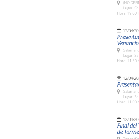
(NO DEFI
Lugar: C
Hora: 19:00 h
12/04/20
Presentac
Venancio
Salamanc
Lugar: Sa
Hora: 11:30 
12/04/20
Presentac
Salamanc
Lugar: Sa
Hora: 11:00 
12/04/20
Final del
de Tormes
Topas (S