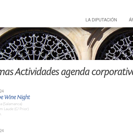
LA DIPUTACIÓN
Á
mas Actividades agenda corporativ
24
e Wine Night
a (Salamanca)
m Laude (C/ Prior)
h.
24