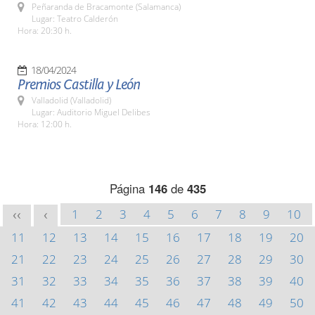
Peñaranda de Bracamonte (Salamanca)
Lugar: Teatro Calderón
Hora: 20:30 h.
18/04/2024
Premios Castilla y León
Valladolid (Valladolid)
Lugar: Auditorio Miguel Delibes
Hora: 12:00 h.
Página
146
de
435
1
2
3
4
5
6
7
8
9
10
<<
<
11
12
13
14
15
16
17
18
19
20
21
22
23
24
25
26
27
28
29
30
31
32
33
34
35
36
37
38
39
40
41
42
43
44
45
46
47
48
49
50