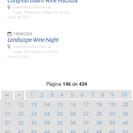
Congreso Duero Wine Fest2024
Salamanca (Salamanca)
Lugar: Palacio de Congresos de CyL
Hora: 09:30 h.
14/04/2024
Landscape Wine Night
Salamanca (Salamanca)
Lugar: Cum Laude (C/ Prior)
Hora: 20:00 h.
Página
146
de
434
1
2
3
4
5
6
7
8
9
10
<<
<
11
12
13
14
15
16
17
18
19
20
21
22
23
24
25
26
27
28
29
30
31
32
33
34
35
36
37
38
39
40
41
42
43
44
45
46
47
48
49
50