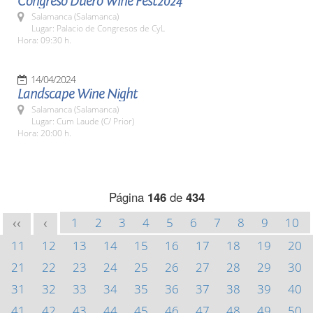
Congreso Duero Wine Fest2024
Salamanca (Salamanca)
Lugar: Palacio de Congresos de CyL
Hora: 09:30 h.
14/04/2024
Landscape Wine Night
Salamanca (Salamanca)
Lugar: Cum Laude (C/ Prior)
Hora: 20:00 h.
Página
146
de
434
1
2
3
4
5
6
7
8
9
10
<<
<
11
12
13
14
15
16
17
18
19
20
21
22
23
24
25
26
27
28
29
30
31
32
33
34
35
36
37
38
39
40
41
42
43
44
45
46
47
48
49
50