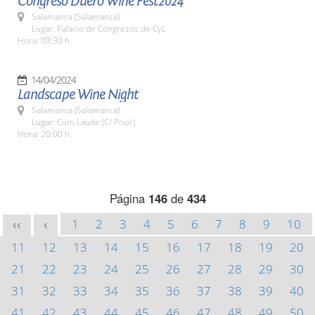
Congreso Duero Wine Fest2024
Salamanca (Salamanca)
Lugar: Palacio de Congresos de CyL
Hora: 09:30 h.
14/04/2024
Landscape Wine Night
Salamanca (Salamanca)
Lugar: Cum Laude (C/ Prior)
Hora: 20:00 h.
Página
146
de
434
1
2
3
4
5
6
7
8
9
10
<<
<
11
12
13
14
15
16
17
18
19
20
21
22
23
24
25
26
27
28
29
30
31
32
33
34
35
36
37
38
39
40
41
42
43
44
45
46
47
48
49
50