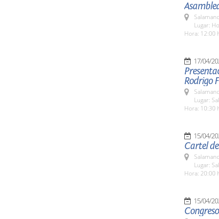
Asamblea
Salamanc
Lugar: Ho
Hora: 12:00 
17/04/20
Presentac
Rodrigo 
Salamanc
Lugar: Sa
Hora: 10:30 
15/04/20
Cartel de
Salamanc
Lugar: S
Hora: 20:00 
15/04/20
Congreso