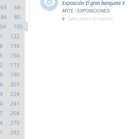
Exposición El gran banquete II
63
64
ARTE / EXPOSICIONES
84
85
Santa Marta de Tormes
04
105
1
122
8
139
5
156
2
173
9
190
6
207
3
224
0
241
7
258
4
275
1
292