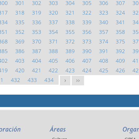
300
301
302
303
304
305
306
307
30
317
318
319
320
321
322
323
324
32
334
335
336
337
338
339
340
341
34
351
352
353
354
355
356
357
358
35
368
369
370
371
372
373
374
375
37
385
386
387
388
389
390
391
392
39
402
403
404
405
406
407
408
409
41
419
420
421
422
423
424
425
426
42
31
432
433
434
>
>>
oración
Áreas
Orga