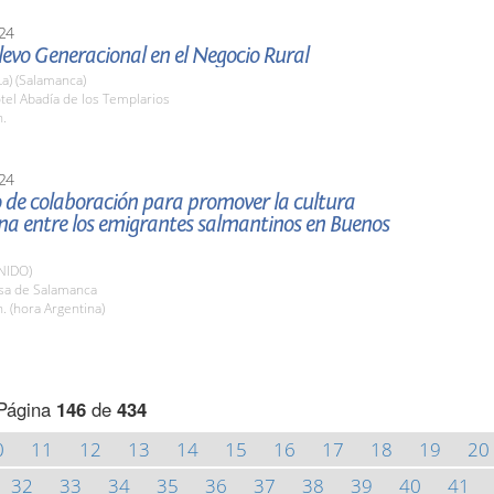
24
elevo Generacional en el Negocio Rural
La) (Salamanca)
tel Abadía de los Templarios
h.
24
 de colaboración para promover la cultura
na entre los emigrantes salmantinos en Buenos
NIDO)
asa de Salamanca
. (hora Argentina)
Página
146
de
434
0
11
12
13
14
15
16
17
18
19
20
32
33
34
35
36
37
38
39
40
41