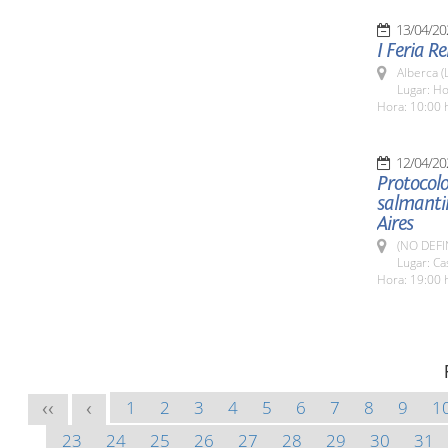
13/04/20
I Feria R
Alberca (
Lugar: Ho
Hora: 10:00 
12/04/20
Protocolo
salmanti
Aires
(NO DEFI
Lugar: C
Hora: 19:00 h
1
2
3
4
5
6
7
8
9
1
<<
<
23
24
25
26
27
28
29
30
31