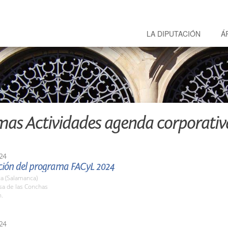
LA DIPUTACIÓN
Á
mas Actividades agenda corporativ
24
ción del programa FACyL 2024
a (Salamanca)
sa de las Conchas
h.
24