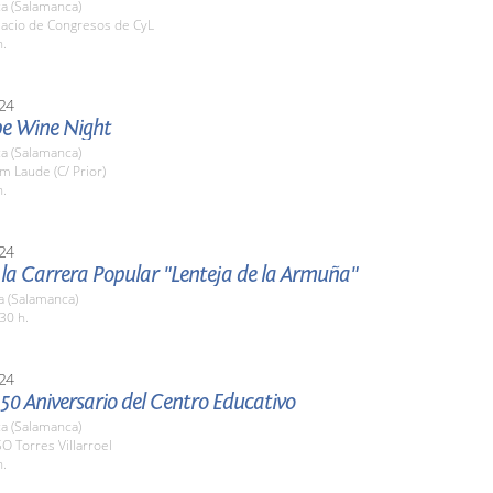
a (Salamanca)
lacio de Congresos de CyL
h.
24
e Wine Night
a (Salamanca)
m Laude (C/ Prior)
h.
24
 la Carrera Popular "Lenteja de la Armuña"
a (Salamanca)
30 h.
24
 50 Aniversario del Centro Educativo
a (Salamanca)
SO Torres Villarroel
h.