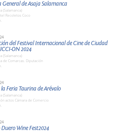
 General de Asaja Salamanca
a (Salamanca)
tel Recoletos Coco
h.
24
ión del Festival Internacional de Cine de Ciudad
FICCI-ON 2024
a (Salamanca)
la de Comarcas. Diputación
h.
24
 la Feria Taurina de Arévalo
a (Salamanca)
alón actos Cámara de Comercio
h.
24
 Duero Wine Fest2024