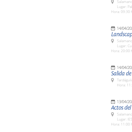
Salamanc
Lugar: Pa
Hora: 09:30 
14/04/20
Landscap
Salamanc
Lugar: Cu
Hora: 20:00 
14/04/20
Salida de
Tardáguil
Hora: 11:
13/04/20
Actos del
Salamanc
Lugar: IE
Hora: 11:00 