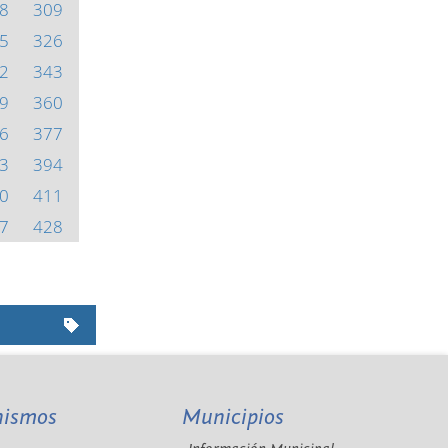
8
309
5
326
2
343
9
360
6
377
3
394
0
411
7
428
nismos
Municipios