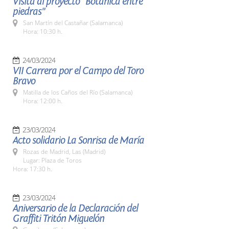
Visita al proyecto "Botánica entre
piedras"
San Martín del Castañar (Salamanca)
Hora: 10:30 h.
24/03/2024
VII Carrera por el Campo del Toro
Bravo
Matilla de los Caños del Río (Salamanca)
Hora: 12:00 h.
23/03/2024
Acto solidario La Sonrisa de María
Rozas de Madrid, Las (Madrid)
Lugar: Plaza de Toros
Hora: 17:30 h.
23/03/2024
Aniversario de la Declaración del
Graffiti Tritón Miguelón