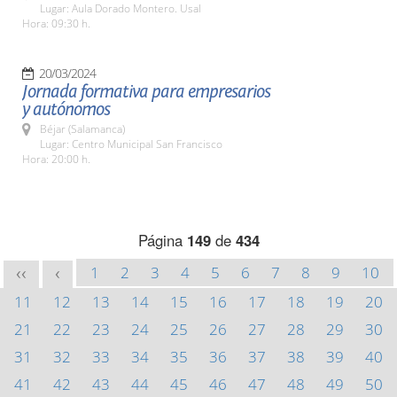
Lugar: Aula Dorado Montero. Usal
Hora: 09:30 h.
20/03/2024
Jornada formativa para empresarios
y autónomos
Béjar (Salamanca)
Lugar: Centro Municipal San Francisco
Hora: 20:00 h.
Página
149
de
434
1
2
3
4
5
6
7
8
9
10
<<
<
11
12
13
14
15
16
17
18
19
20
21
22
23
24
25
26
27
28
29
30
31
32
33
34
35
36
37
38
39
40
41
42
43
44
45
46
47
48
49
50