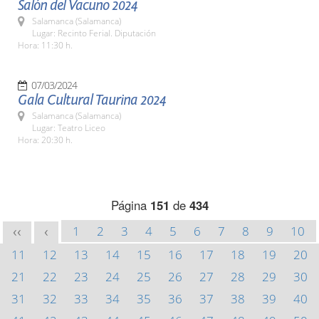
Salón del Vacuno 2024
Salamanca (Salamanca)
Lugar: Recinto Ferial. Diputación
Hora: 11:30 h.
07/03/2024
Gala Cultural Taurina 2024
Salamanca (Salamanca)
Lugar: Teatro Liceo
Hora: 20:30 h.
Página
151
de
434
1
2
3
4
5
6
7
8
9
10
<<
<
11
12
13
14
15
16
17
18
19
20
21
22
23
24
25
26
27
28
29
30
31
32
33
34
35
36
37
38
39
40