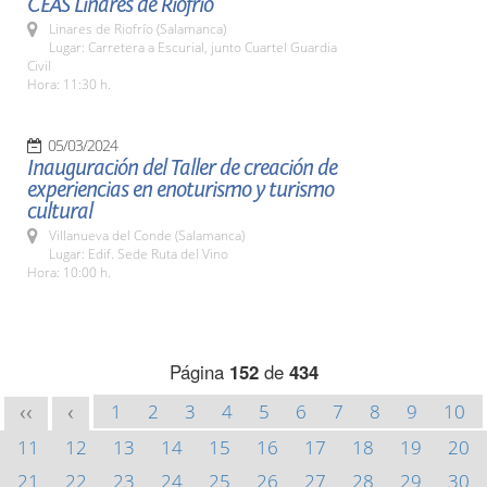
CEAS Linares de Riofrío
Linares de Riofrío (Salamanca)
Lugar: Carretera a Escurial, junto Cuartel Guardia
Civil
Hora: 11:30 h.
05/03/2024
Inauguración del Taller de creación de
experiencias en enoturismo y turismo
cultural
Villanueva del Conde (Salamanca)
Lugar: Edif. Sede Ruta del Vino
Hora: 10:00 h.
Página
152
de
434
1
2
3
4
5
6
7
8
9
10
<<
<
11
12
13
14
15
16
17
18
19
20
21
22
23
24
25
26
27
28
29
30