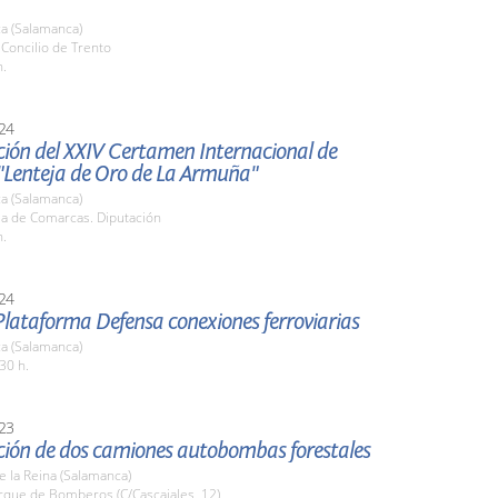
a (Salamanca)
. Concilio de Trento
h.
24
ción del XXIV Certamen Internacional de
"Lenteja de Oro de La Armuña"
a (Salamanca)
la de Comarcas. Diputación
h.
24
lataforma Defensa conexiones ferroviarias
a (Salamanca)
30 h.
23
ción de dos camiones autobombas forestales
de la Reina (Salamanca)
rque de Bomberos (C/Cascajales, 12)