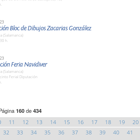
h.
23
ción Bloc de Dibujos Zacarias González
a (Salamanca)
30 h.
23
ción Feria Navidiver
a (Salamanca)
cinto Ferial Diputación
h.
Página
160
de
434
0
11
12
13
14
15
16
17
18
19
20
32
33
34
35
36
37
38
39
40
41