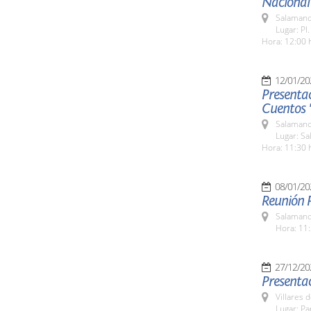
Nacional
Salamanc
Lugar: Pl
Hora: 12:00 
12/01/20
Presenta
Cuentos 
Salamanc
Lugar: Sa
Hora: 11:30 
08/01/20
Reunión P
Salamanc
Hora: 11:
27/12/20
Presenta
Villares 
Lugar: Pa