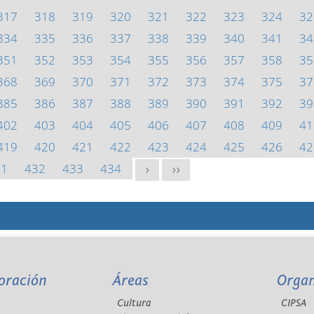
317
318
319
320
321
322
323
324
32
334
335
336
337
338
339
340
341
34
351
352
353
354
355
356
357
358
35
368
369
370
371
372
373
374
375
37
385
386
387
388
389
390
391
392
39
402
403
404
405
406
407
408
409
41
419
420
421
422
423
424
425
426
42
31
432
433
434
>
>>
oración
Áreas
Orga
Cultura
CIPSA