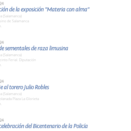
24
ión de la exposición "Materia con alma"
a (Salamanca)
asino de Salamanca
h.
24
de sementales de raza limusina
a (Salamanca)
cinto Ferial. Diputación
h.
24
al torero Julio Robles
a (Salamanca)
planada Plaza La Glorieta
h.
24
celebración del Bicentenario de la Policía