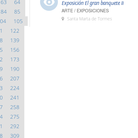
63
64
Exposición El gran banquete II
ARTE / EXPOSICIONES
84
85
Santa Marta de Tormes
04
105
1
122
8
139
5
156
2
173
9
190
6
207
3
224
0
241
7
258
4
275
1
292
8
309