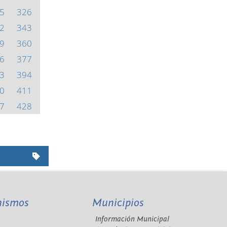
5
326
2
343
9
360
6
377
3
394
0
411
7
428
nismos
Municipios
Información Municipal