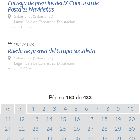
Entrega de premios del IX Concurso de
Postales Navideñas
Salamanca (Salamanca)
Lugar: Sala de Comarcas. Diputación
Hora: 11:30 h.
19/12/2023
Rueda de prensa del Grupo Socialista
Salamanca (Salamanca)
Lugar: Sala de Comarcas. Diputación
Hora: 10:00 H.
Página
160
de
433
1
2
3
4
5
6
7
8
9
10
<<
<
11
12
13
14
15
16
17
18
19
20
21
22
23
24
25
26
27
28
29
30
31
32
33
34
35
36
37
38
39
40