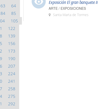
Exposición El gran banquete II
63
64
ARTE / EXPOSICIONES
84
85
Santa Marta de Tormes
04
105
1
122
8
139
5
156
2
173
9
190
6
207
3
224
0
241
7
258
4
275
1
292