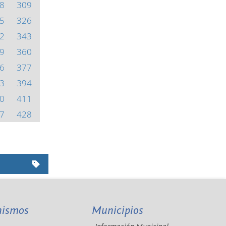
8
309
5
326
2
343
9
360
6
377
3
394
0
411
7
428
nismos
Municipios