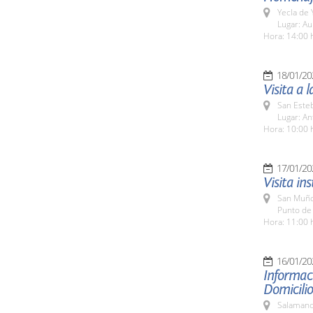
Yecla de 
Lugar: Au
Hora: 14:00 
18/01/20
Visita a 
San Esteb
Lugar: An
Hora: 10:00 
17/01/20
Visita in
San Muño
Punto de
Hora: 11:00 
16/01/20
Informaci
Domicilio
Salamanc