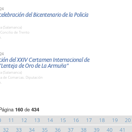
24
celebración del Bicentenario de la Policía
a (Salamanca)
. Concilio de Trento
h.
24
ción del XXIV Certamen Internacional de
"Lenteja de Oro de La Armuña"
a (Salamanca)
la de Comarcas. Diputación
h.
Página
160
de
434
0
11
12
13
14
15
16
17
18
19
20
32
33
34
35
36
37
38
39
40
41