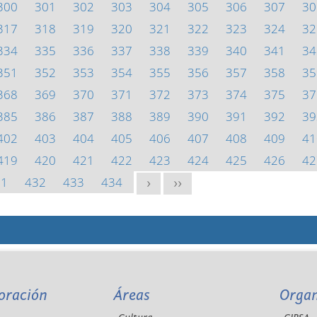
300
301
302
303
304
305
306
307
30
317
318
319
320
321
322
323
324
32
334
335
336
337
338
339
340
341
34
351
352
353
354
355
356
357
358
35
368
369
370
371
372
373
374
375
37
385
386
387
388
389
390
391
392
39
402
403
404
405
406
407
408
409
41
419
420
421
422
423
424
425
426
42
31
432
433
434
>
>>
oración
Áreas
Orga