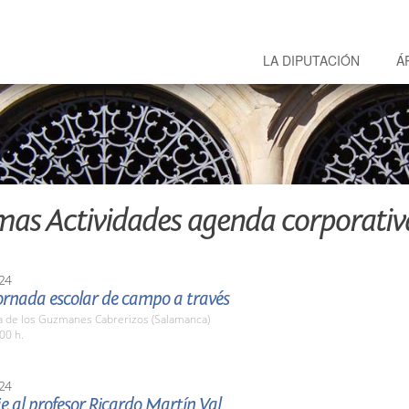
LA DIPUTACIÓN
Á
mas Actividades agenda corporativ
24
ornada escolar de campo a través
a de los Guzmanes Cabrerizos (Salamanca)
00 h.
24
 al profesor Ricardo Martín Val