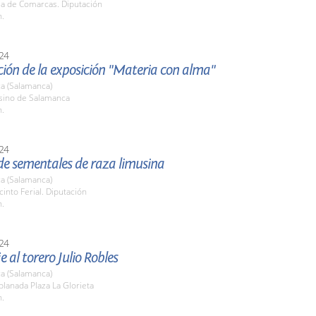
la de Comarcas. Diputación
h.
24
ión de la exposición "Materia con alma"
a (Salamanca)
asino de Salamanca
h.
24
de sementales de raza limusina
a (Salamanca)
cinto Ferial. Diputación
h.
24
al torero Julio Robles
a (Salamanca)
planada Plaza La Glorieta
h.