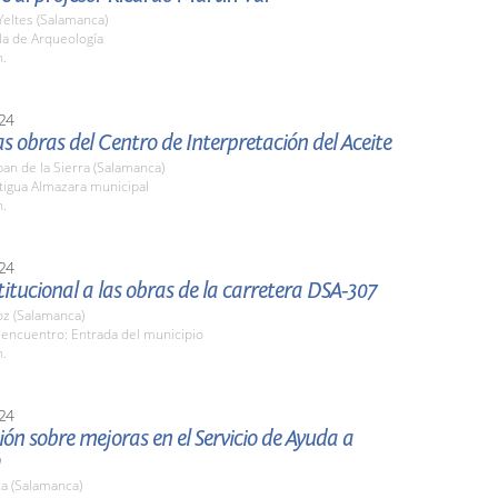
Yeltes (Salamanca)
la de Arqueología
h.
24
las obras del Centro de Interpretación del Aceite
an de la Sierra (Salamanca)
tigua Almazara municipal
h.
24
stitucional a las obras de la carretera DSA-307
z (Salamanca)
 encuentro: Entrada del municipio
h.
24
ón sobre mejoras en el Servicio de Ayuda a
a (Salamanca)