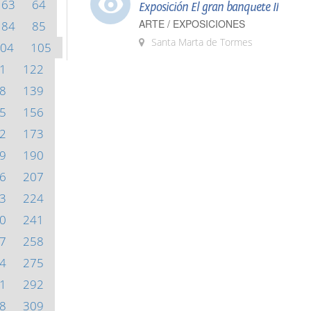
63
64
Exposición El gran banquete II
ARTE / EXPOSICIONES
84
85
Santa Marta de Tormes
04
105
1
122
8
139
5
156
2
173
9
190
6
207
3
224
0
241
7
258
4
275
1
292
8
309