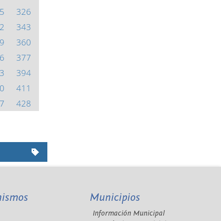
5
326
2
343
9
360
6
377
3
394
0
411
7
428
nismos
Municipios
Información Municipal