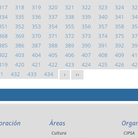
317
318
319
320
321
322
323
324
32
334
335
336
337
338
339
340
341
34
351
352
353
354
355
356
357
358
35
368
369
370
371
372
373
374
375
37
385
386
387
388
389
390
391
392
39
402
403
404
405
406
407
408
409
41
419
420
421
422
423
424
425
426
42
31
432
433
434
>
>>
oración
Áreas
Orga
Cultura
CIPSA