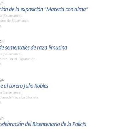
24
ión de la exposición "Materia con alma"
a (Salamanca)
asino de Salamanca
h.
24
de sementales de raza limusina
a (Salamanca)
cinto Ferial. Diputación
h.
24
al torero Julio Robles
a (Salamanca)
planada Plaza La Glorieta
h.
24
celebración del Bicentenario de la Policía