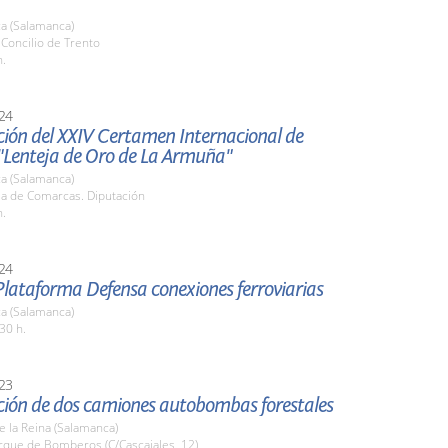
a (Salamanca)
. Concilio de Trento
h.
24
ción del XXIV Certamen Internacional de
"Lenteja de Oro de La Armuña"
a (Salamanca)
la de Comarcas. Diputación
h.
24
lataforma Defensa conexiones ferroviarias
a (Salamanca)
30 h.
23
ción de dos camiones autobombas forestales
de la Reina (Salamanca)
rque de Bomberos (C/Cascajales, 12)