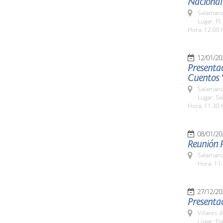
Nacional
Salamanc
Lugar: Pl
Hora: 12:00 
12/01/20
Presenta
Cuentos 
Salamanc
Lugar: Sa
Hora: 11:30 
08/01/20
Reunión P
Salamanc
Hora: 11:
27/12/20
Presenta
Villares 
Lugar: Pa