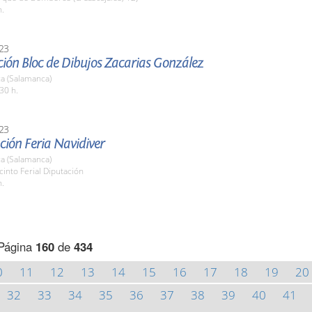
h.
23
ción Bloc de Dibujos Zacarias González
a (Salamanca)
30 h.
23
ción Feria Navidiver
a (Salamanca)
cinto Ferial Diputación
h.
Página
160
de
434
0
11
12
13
14
15
16
17
18
19
20
32
33
34
35
36
37
38
39
40
41