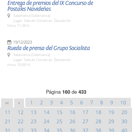
Entrega de premios del IX Concurso de
Postales Navideñas
Salamanca (Salamanca)
Lugar: Sala de Comarcas. Diputación
Hora: 11:30 h.
19/12/2023
Rueda de prensa del Grupo Socialista
Salamanca (Salamanca)
Lugar: Sala de Comarcas. Diputación
Hora: 10:00 H.
Página
160
de
433
1
2
3
4
5
6
7
8
9
10
<<
<
11
12
13
14
15
16
17
18
19
20
21
22
23
24
25
26
27
28
29
30
31
32
33
34
35
36
37
38
39
40