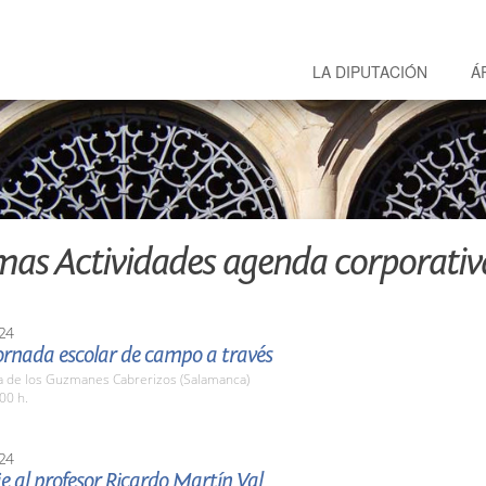
LA DIPUTACIÓN
Á
mas Actividades agenda corporativ
24
ornada escolar de campo a través
a de los Guzmanes Cabrerizos (Salamanca)
00 h.
24
 al profesor Ricardo Martín Val