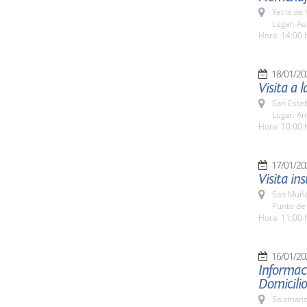
Yecla de 
Lugar: Au
Hora: 14:00 
18/01/20
Visita a 
San Esteb
Lugar: An
Hora: 10:00 
17/01/20
Visita in
San Muño
Punto de
Hora: 11:00 
16/01/20
Informaci
Domicilio
Salamanc