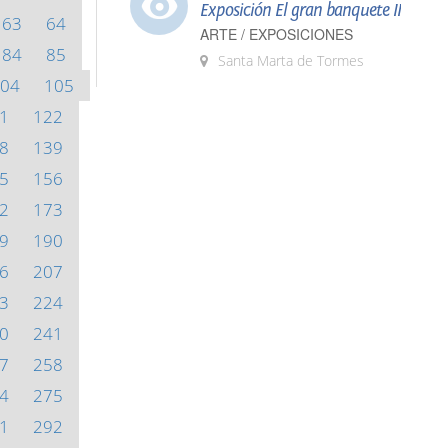
Exposición El gran banquete II
63
64
ARTE / EXPOSICIONES
84
85
Santa Marta de Tormes
04
105
1
122
8
139
5
156
2
173
9
190
6
207
3
224
0
241
7
258
4
275
1
292