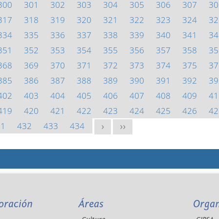
300
301
302
303
304
305
306
307
30
317
318
319
320
321
322
323
324
32
334
335
336
337
338
339
340
341
34
351
352
353
354
355
356
357
358
35
368
369
370
371
372
373
374
375
37
385
386
387
388
389
390
391
392
39
402
403
404
405
406
407
408
409
41
419
420
421
422
423
424
425
426
42
31
432
433
434
>
>>
oración
Áreas
Orga