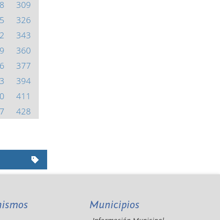
8
309
5
326
2
343
9
360
6
377
3
394
0
411
7
428
nismos
Municipios