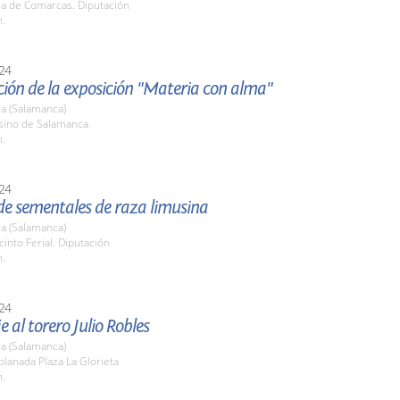
la de Comarcas. Diputación
h.
24
ión de la exposición "Materia con alma"
a (Salamanca)
asino de Salamanca
h.
24
de sementales de raza limusina
a (Salamanca)
cinto Ferial. Diputación
h.
24
al torero Julio Robles
a (Salamanca)
planada Plaza La Glorieta
h.