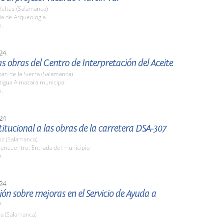
Yeltes (Salamanca)
la de Arqueología
h.
24
las obras del Centro de Interpretación del Aceite
an de la Sierra (Salamanca)
tigua Almazara municipal
h.
24
stitucional a las obras de la carretera DSA-307
z (Salamanca)
 encuentro: Entrada del municipio
h.
24
ón sobre mejoras en el Servicio de Ayuda a
a (Salamanca)