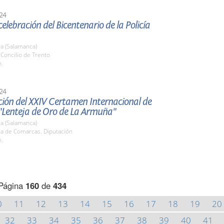
24
celebración del Bicentenario de la Policía
a (Salamanca)
. Concilio de Trento
h.
24
ción del XXIV Certamen Internacional de
"Lenteja de Oro de La Armuña"
a (Salamanca)
la de Comarcas. Diputación
h.
Página
160
de
434
0
11
12
13
14
15
16
17
18
19
20
32
33
34
35
36
37
38
39
40
41