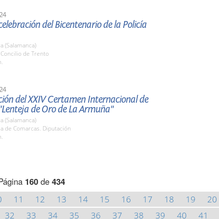
24
celebración del Bicentenario de la Policía
a (Salamanca)
. Concilio de Trento
h.
24
ción del XXIV Certamen Internacional de
"Lenteja de Oro de La Armuña"
a (Salamanca)
la de Comarcas. Diputación
h.
Página
160
de
434
0
11
12
13
14
15
16
17
18
19
20
32
33
34
35
36
37
38
39
40
41