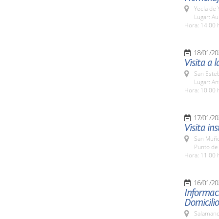
Yecla de 
Lugar: Au
Hora: 14:00 
18/01/20
Visita a 
San Esteb
Lugar: An
Hora: 10:00 
17/01/20
Visita in
San Muño
Punto de
Hora: 11:00 
16/01/20
Informaci
Domicilio
Salamanc