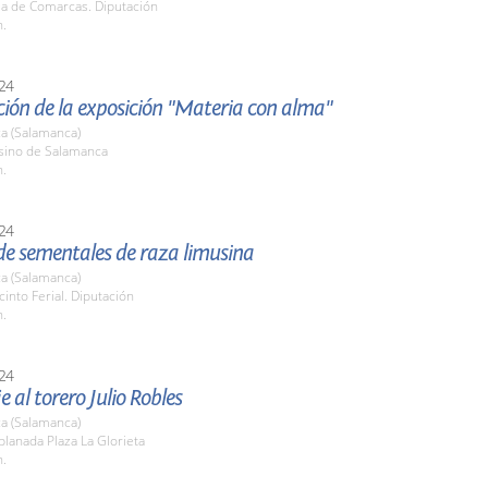
la de Comarcas. Diputación
h.
24
ión de la exposición "Materia con alma"
a (Salamanca)
asino de Salamanca
h.
24
de sementales de raza limusina
a (Salamanca)
cinto Ferial. Diputación
h.
24
al torero Julio Robles
a (Salamanca)
planada Plaza La Glorieta
h.