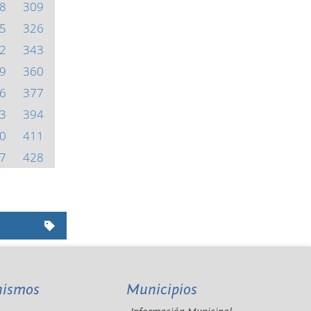
8
309
5
326
2
343
9
360
6
377
3
394
0
411
7
428
nismos
Municipios