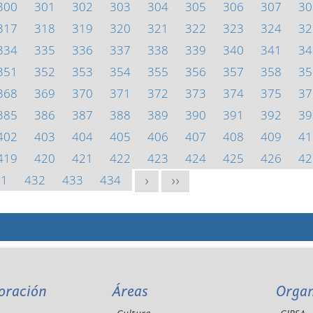
300
301
302
303
304
305
306
307
30
317
318
319
320
321
322
323
324
32
334
335
336
337
338
339
340
341
34
351
352
353
354
355
356
357
358
35
368
369
370
371
372
373
374
375
37
385
386
387
388
389
390
391
392
39
402
403
404
405
406
407
408
409
41
419
420
421
422
423
424
425
426
42
31
432
433
434
>
>>
oración
Áreas
Orga