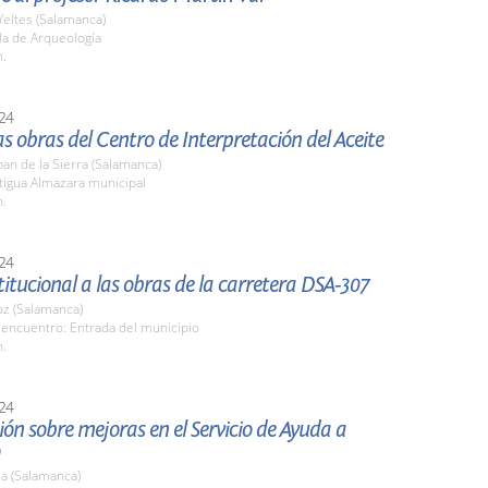
Yeltes (Salamanca)
la de Arqueología
h.
24
las obras del Centro de Interpretación del Aceite
an de la Sierra (Salamanca)
tigua Almazara municipal
h.
24
stitucional a las obras de la carretera DSA-307
z (Salamanca)
 encuentro: Entrada del municipio
h.
24
ón sobre mejoras en el Servicio de Ayuda a
a (Salamanca)