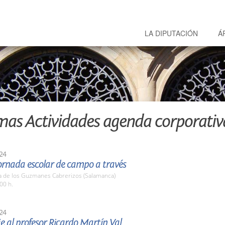
LA DIPUTACIÓN
Á
mas Actividades agenda corporativ
24
ornada escolar de campo a través
a de los Guzmanes Cabrerizos (Salamanca)
00 h.
24
 al profesor Ricardo Martín Val