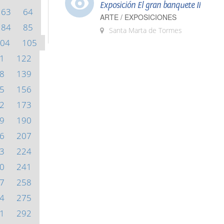
Exposición El gran banquete II
63
64
ARTE / EXPOSICIONES
84
85
Santa Marta de Tormes
04
105
1
122
8
139
5
156
2
173
9
190
6
207
3
224
0
241
7
258
4
275
1
292