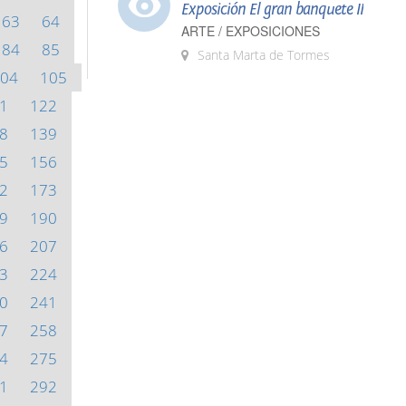
Exposición El gran banquete II
63
64
ARTE / EXPOSICIONES
84
85
Santa Marta de Tormes
04
105
1
122
8
139
5
156
2
173
9
190
6
207
3
224
0
241
7
258
4
275
1
292