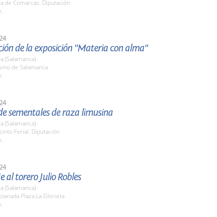
la de Comarcas. Diputación
h.
24
ión de la exposición "Materia con alma"
a (Salamanca)
asino de Salamanca
h.
24
de sementales de raza limusina
a (Salamanca)
cinto Ferial. Diputación
h.
24
al torero Julio Robles
a (Salamanca)
planada Plaza La Glorieta
h.