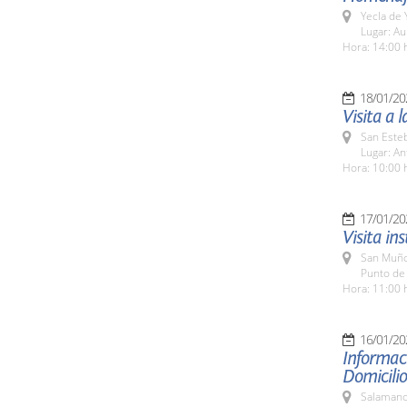
Yecla de 
Lugar: Au
Hora: 14:00 
18/01/20
Visita a 
San Esteb
Lugar: An
Hora: 10:00 
17/01/20
Visita in
San Muño
Punto de
Hora: 11:00 
16/01/20
Informaci
Domicilio
Salamanc