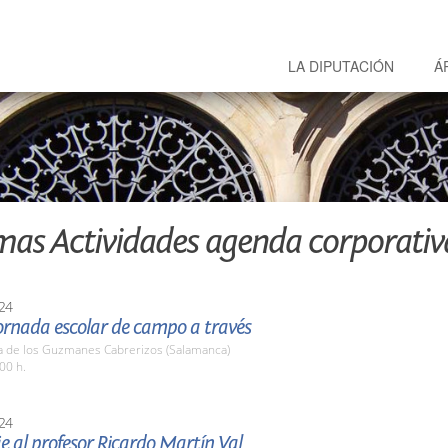
LA DIPUTACIÓN
Á
mas Actividades agenda corporativ
24
ornada escolar de campo a través
a de los Guzmanes Cabrerizos (Salamanca)
00 h.
24
 al profesor Ricardo Martín Val