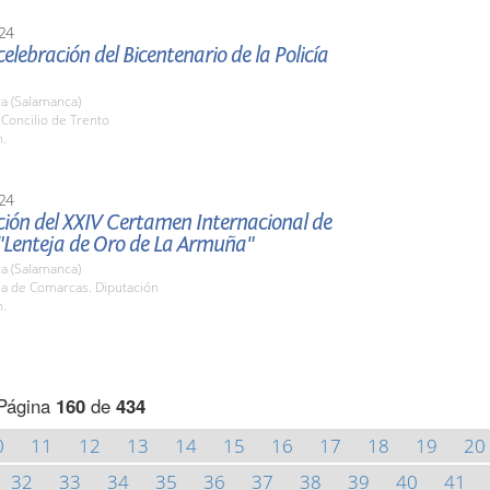
24
celebración del Bicentenario de la Policía
a (Salamanca)
. Concilio de Trento
h.
24
ción del XXIV Certamen Internacional de
"Lenteja de Oro de La Armuña"
a (Salamanca)
la de Comarcas. Diputación
h.
Página
160
de
434
0
11
12
13
14
15
16
17
18
19
20
32
33
34
35
36
37
38
39
40
41