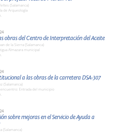
Yeltes (Salamanca)
la de Arqueología
h.
24
las obras del Centro de Interpretación del Aceite
an de la Sierra (Salamanca)
tigua Almazara municipal
h.
24
stitucional a las obras de la carretera DSA-307
z (Salamanca)
 encuentro: Entrada del municipio
h.
24
ón sobre mejoras en el Servicio de Ayuda a
a (Salamanca)