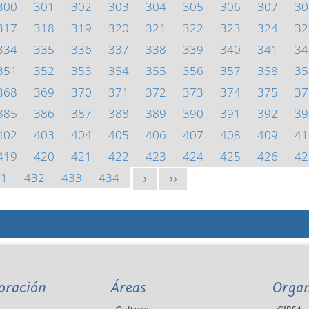
300
301
302
303
304
305
306
307
30
317
318
319
320
321
322
323
324
32
334
335
336
337
338
339
340
341
34
351
352
353
354
355
356
357
358
35
368
369
370
371
372
373
374
375
37
385
386
387
388
389
390
391
392
39
402
403
404
405
406
407
408
409
41
419
420
421
422
423
424
425
426
42
31
432
433
434
>
>>
oración
Áreas
Orga