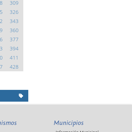
8
309
5
326
2
343
9
360
6
377
3
394
0
411
7
428
nismos
Municipios