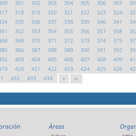
300
301
302
303
304
305
306
307
30
317
318
319
320
321
322
323
324
32
334
335
336
337
338
339
340
341
34
351
352
353
354
355
356
357
358
35
368
369
370
371
372
373
374
375
37
385
386
387
388
389
390
391
392
39
402
403
404
405
406
407
408
409
41
419
420
421
422
423
424
425
426
42
31
432
433
434
>
>>
oración
Áreas
Orga