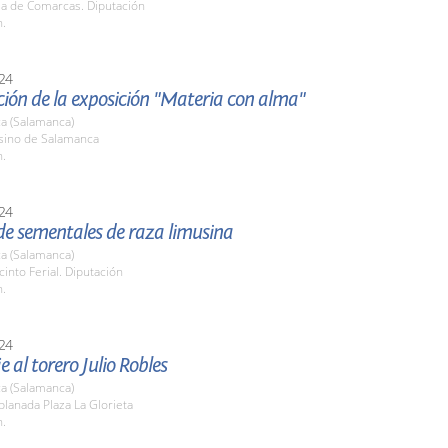
la de Comarcas. Diputación
h.
24
ión de la exposición "Materia con alma"
a (Salamanca)
asino de Salamanca
h.
24
de sementales de raza limusina
a (Salamanca)
cinto Ferial. Diputación
h.
24
al torero Julio Robles
a (Salamanca)
planada Plaza La Glorieta
h.