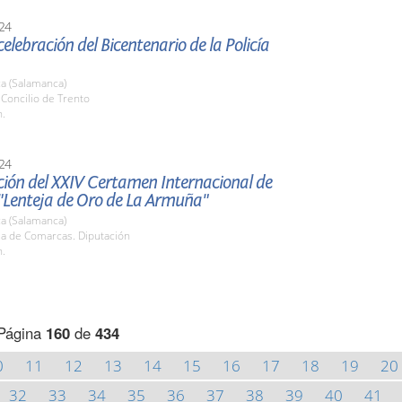
24
celebración del Bicentenario de la Policía
a (Salamanca)
. Concilio de Trento
h.
24
ción del XXIV Certamen Internacional de
"Lenteja de Oro de La Armuña"
a (Salamanca)
la de Comarcas. Diputación
h.
Página
160
de
434
0
11
12
13
14
15
16
17
18
19
20
32
33
34
35
36
37
38
39
40
41