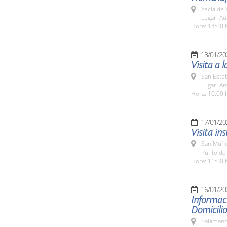
Yecla de 
Lugar: Au
Hora: 14:00 
18/01/20
Visita a 
San Esteb
Lugar: An
Hora: 10:00 
17/01/20
Visita in
San Muño
Punto de
Hora: 11:00 
16/01/20
Informaci
Domicilio
Salamanc