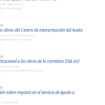
Yeltes (Salamanca)
la de Arqueología
h.
24
las obras del Centro de Interpretación del Aceite
an de la Sierra (Salamanca)
tigua Almazara municipal
h.
24
stitucional a las obras de la carretera DSA-307
z (Salamanca)
 encuentro: Entrada del municipio
h.
24
ón sobre mejoras en el Servicio de Ayuda a
a (Salamanca)