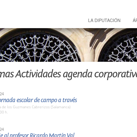
LA DIPUTACIÓN
Á
mas Actividades agenda corporativ
24
ornada escolar de campo a través
a de los Guzmanes Cabrerizos (Salamanca)
00 h.
24
 al profesor Ricardo Martín Val