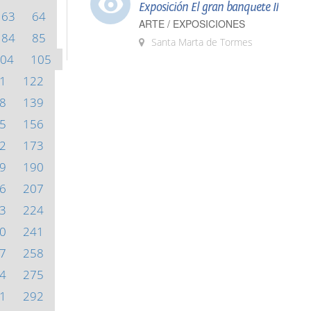
Exposición El gran banquete II
63
64
ARTE / EXPOSICIONES
84
85
Santa Marta de Tormes
04
105
1
122
8
139
5
156
2
173
9
190
6
207
3
224
0
241
7
258
4
275
1
292