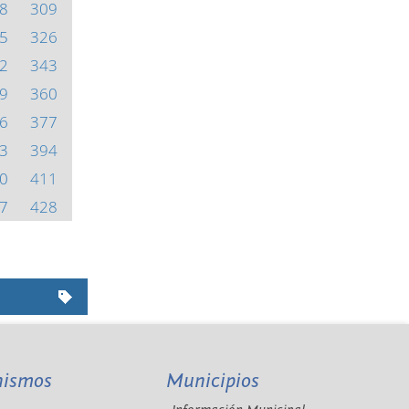
8
309
5
326
2
343
9
360
6
377
3
394
0
411
7
428
nismos
Municipios