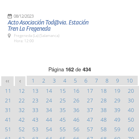
08/12/2023
Acto Asociación Tod@via. Estación
Tren La Fregeneda
Fregeneda (La) (Salamanca)
Hora: 12:00
Página
162
de
434
1
2
3
4
5
6
7
8
9
10
<<
<
11
12
13
14
15
16
17
18
19
20
21
22
23
24
25
26
27
28
29
30
31
32
33
34
35
36
37
38
39
40
41
42
43
44
45
46
47
48
49
50
51
52
53
54
55
56
57
58
59
60
61
62
63
64
65
66
67
68
69
70