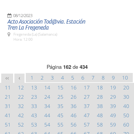
08/12/2023
Acto Asociación Tod@via. Estación
Tren La Fregeneda
Fregeneda (La) (Salamanca)
Hora: 12:00
Página
162
de
434
1
2
3
4
5
6
7
8
9
10
<<
<
11
12
13
14
15
16
17
18
19
20
21
22
23
24
25
26
27
28
29
30
31
32
33
34
35
36
37
38
39
40
41
42
43
44
45
46
47
48
49
50
51
52
53
54
55
56
57
58
59
60
61
62
63
64
65
66
67
68
69
70