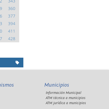
2
343
9
360
6
377
3
394
0
411
7
428
nismos
Municipios
Información Municipal
A
ATM técnica a municipios
ATM jurídica a municipios