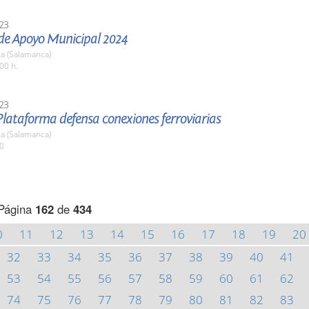
23
 de Apoyo Municipal 2024
a (Salamanca)
00 h.
23
lataforma defensa conexiones ferroviarias
a (Salamanca)
00
Página
162
de
434
0
11
12
13
14
15
16
17
18
19
20
32
33
34
35
36
37
38
39
40
41
53
54
55
56
57
58
59
60
61
62
74
75
76
77
78
79
80
81
82
83