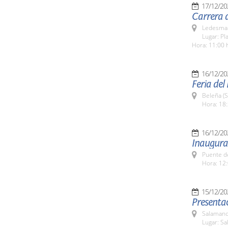
17/12/20
Carrera 
Ledesma 
Lugar: Pl
Hora: 11:00 
16/12/20
Feria del
Beleña (
Hora: 18:
16/12/20
Inaugura
Puente d
Hora: 12:
15/12/20
Presenta
Salamanc
Lugar: Sa