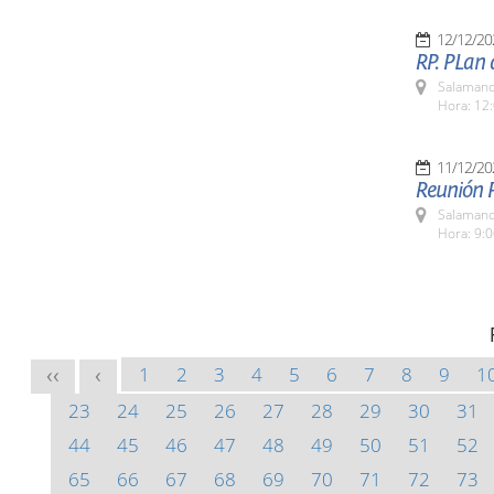
12/12/20
RP. PLan
Salamanc
Hora: 12:
11/12/20
Reunión P
Salamanc
Hora: 9:
1
2
3
4
5
6
7
8
9
1
<<
<
23
24
25
26
27
28
29
30
31
44
45
46
47
48
49
50
51
52
65
66
67
68
69
70
71
72
73