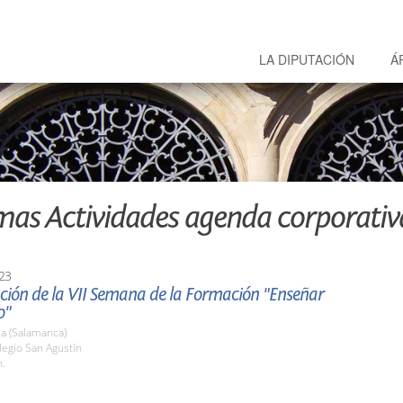
LA DIPUTACIÓN
Á
mas Actividades agenda corporativ
23
ción de la VII Semana de la Formación "Enseñar
o"
a (Salamanca)
legio San Agustín
h.