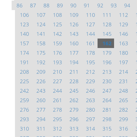
86
87
88
89
90
91
92
93
94
106
107
108
109
110
111
112
123
124
125
126
127
128
129
140
141
142
143
144
145
146
157
158
159
160
161
162
163
174
175
176
177
178
179
180
191
192
193
194
195
196
197
208
209
210
211
212
213
214
225
226
227
228
229
230
231
242
243
244
245
246
247
248
259
260
261
262
263
264
265
276
277
278
279
280
281
282
293
294
295
296
297
298
299
310
311
312
313
314
315
316