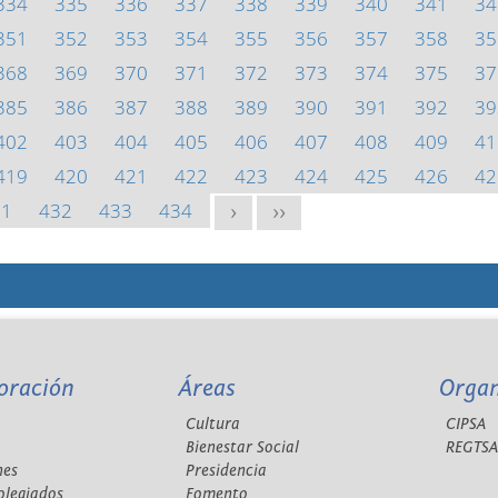
334
335
336
337
338
339
340
341
34
351
352
353
354
355
356
357
358
35
368
369
370
371
372
373
374
375
37
385
386
387
388
389
390
391
392
39
402
403
404
405
406
407
408
409
41
419
420
421
422
423
424
425
426
42
31
432
433
434
>
>>
oración
Áreas
Orga
Cultura
CIPSA
Bienestar Social
REGTS
nes
Presidencia
olegiados
Fomento