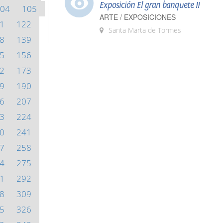
Exposición El gran banquete II
04
105
ARTE / EXPOSICIONES
1
122
Santa Marta de Tormes
8
139
5
156
2
173
9
190
6
207
3
224
0
241
7
258
4
275
1
292
8
309
5
326