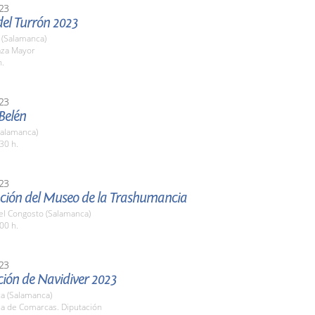
23
del Turrón 2023
(Salamanca)
aza Mayor
h.
23
 Belén
Salamanca)
30 h.
23
ción del Museo de la Trashumancia
el Congosto (Salamanca)
00 h.
23
ción de Navidiver 2023
a (Salamanca)
la de Comarcas. Diputación