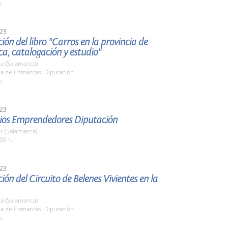
h.
23
ión del libro "Carros en la provincia de
a, catalogación y estudio"
a (Salamanca)
la de Comarcas. Diputación
h.
23
mios Emprendedores Diputación
r (Salamanca)
00 h.
23
ión del Circuito de Belenes Vivientes en la
a (Salamanca)
la de Comarcas. Diputación
h.