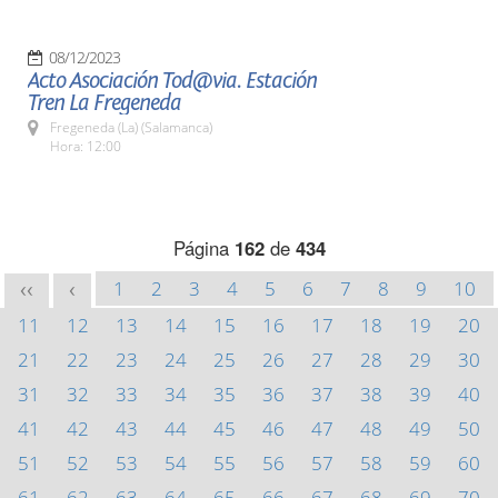
08/12/2023
Acto Asociación Tod@via. Estación
Tren La Fregeneda
Fregeneda (La) (Salamanca)
Hora: 12:00
Página
162
de
434
1
2
3
4
5
6
7
8
9
10
<<
<
11
12
13
14
15
16
17
18
19
20
21
22
23
24
25
26
27
28
29
30
31
32
33
34
35
36
37
38
39
40
41
42
43
44
45
46
47
48
49
50
51
52
53
54
55
56
57
58
59
60
61
62
63
64
65
66
67
68
69
70