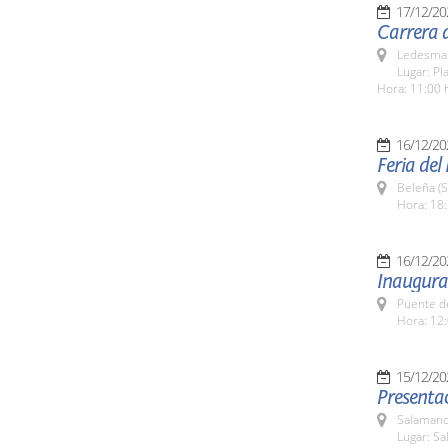
17/12/20
Carrera 
Ledesma 
Lugar: Pl
Hora: 11:00 
16/12/20
Feria del
Beleña (
Hora: 18:
16/12/20
Inaugura
Puente d
Hora: 12:
15/12/20
Presenta
Salamanc
Lugar: Sa