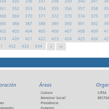
334
335
336
337
338
339
340
341
34
351
352
353
354
355
356
357
358
35
368
369
370
371
372
373
374
375
37
385
386
387
388
389
390
391
392
39
402
403
404
405
406
407
408
409
41
419
420
421
422
423
424
425
426
42
31
432
433
434
>
>>
oración
Áreas
Orga
Cultura
CIPSA
Bienestar Social
REGTS
nes
Presidencia
olegiados
Fomento