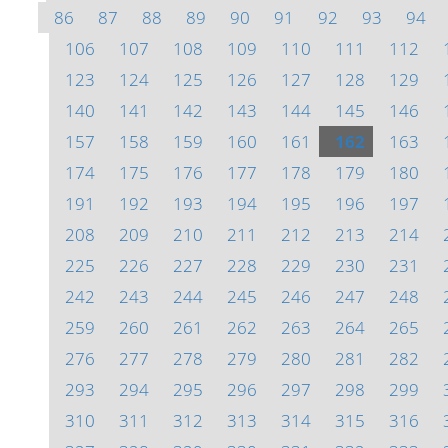
86
87
88
89
90
91
92
93
94
106
107
108
109
110
111
112
123
124
125
126
127
128
129
140
141
142
143
144
145
146
157
158
159
160
161
162
163
174
175
176
177
178
179
180
191
192
193
194
195
196
197
208
209
210
211
212
213
214
225
226
227
228
229
230
231
242
243
244
245
246
247
248
259
260
261
262
263
264
265
276
277
278
279
280
281
282
293
294
295
296
297
298
299
310
311
312
313
314
315
316