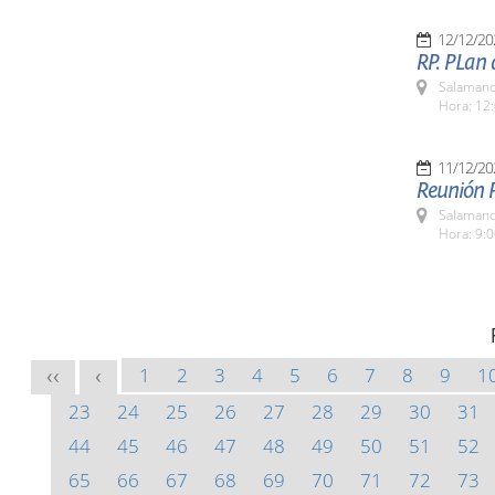
12/12/20
RP. PLan
Salamanc
Hora: 12:
11/12/20
Reunión P
Salamanc
Hora: 9:
1
2
3
4
5
6
7
8
9
1
<<
<
23
24
25
26
27
28
29
30
31
44
45
46
47
48
49
50
51
52
65
66
67
68
69
70
71
72
73