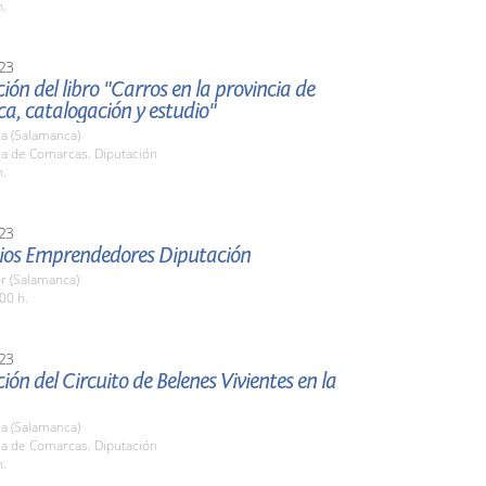
h.
23
ión del libro "Carros en la provincia de
a, catalogación y estudio"
a (Salamanca)
la de Comarcas. Diputación
h.
23
mios Emprendedores Diputación
r (Salamanca)
00 h.
23
ión del Circuito de Belenes Vivientes en la
a (Salamanca)
la de Comarcas. Diputación
h.