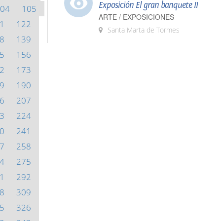
Exposición El gran banquete II
04
105
ARTE / EXPOSICIONES
1
122
Santa Marta de Tormes
8
139
5
156
2
173
9
190
6
207
3
224
0
241
7
258
4
275
1
292
8
309
5
326