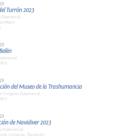
23
del Turrón 2023
(Salamanca)
aza Mayor
h.
23
 Belén
Salamanca)
30 h.
23
ción del Museo de la Trashumancia
el Congosto (Salamanca)
00 h.
23
ción de Navidiver 2023
a (Salamanca)
la de Comarcas. Diputación