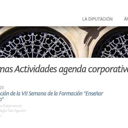
LA DIPUTACIÓN
Á
mas Actividades agenda corporativ
23
ción de la VII Semana de la Formación "Enseñar
o"
a (Salamanca)
legio San Agustín
h.