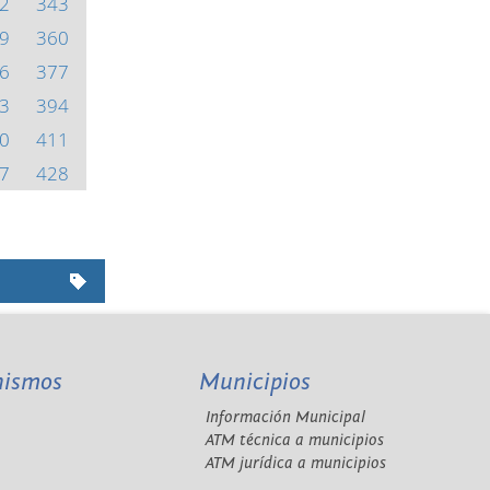
2
343
9
360
6
377
3
394
0
411
7
428
nismos
Municipios
Información Municipal
A
ATM técnica a municipios
ATM jurídica a municipios