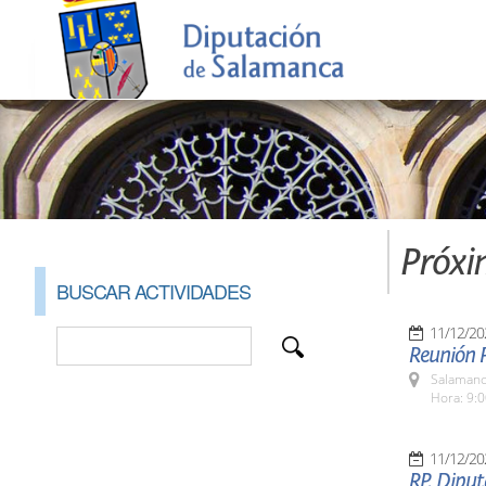
Próxi
BUSCAR ACTIVIDADES
11/12/20
Reunión P
Salamanc
Hora: 9:
11/12/20
RP. Diput