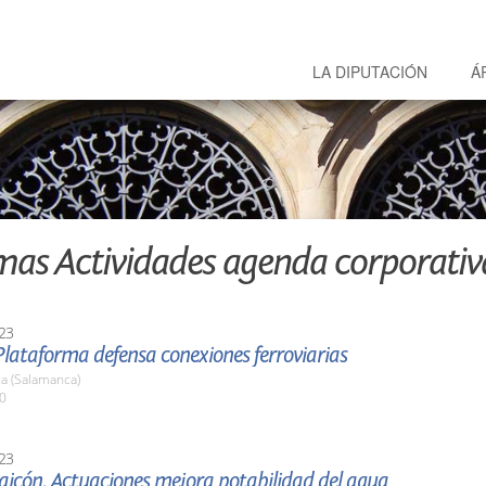
LA DIPUTACIÓN
Á
mas Actividades agenda corporativ
23
lataforma defensa conexiones ferroviarias
a (Salamanca)
00
23
aicón. Actuaciones mejora potabilidad del agua