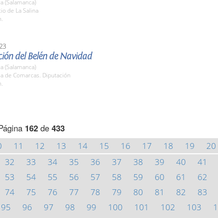
a (Salamanca)
tio de La Salina
h.
23
ión del Belén de Navidad
a (Salamanca)
la de Comarcas. Diputación
h.
Página
162
de
433
0
11
12
13
14
15
16
17
18
19
20
32
33
34
35
36
37
38
39
40
41
53
54
55
56
57
58
59
60
61
62
74
75
76
77
78
79
80
81
82
83
95
96
97
98
99
100
101
102
103
1