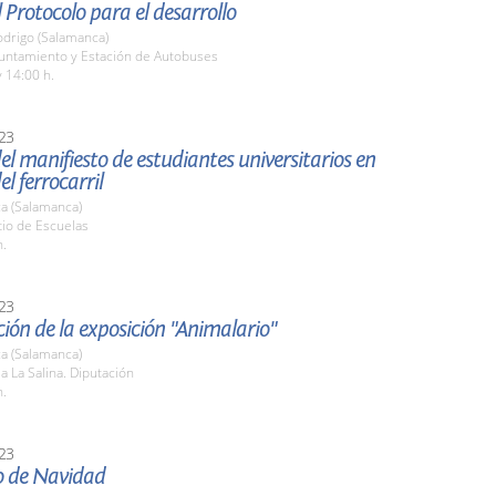
 Protocolo para el desarrollo
odrigo (Salamanca)
yuntamiento y Estación de Autobuses
 14:00 h.
23
el manifiesto de estudiantes universitarios en
el ferrocarril
a (Salamanca)
tio de Escuelas
h.
23
ión de la exposición "Animalario"
a (Salamanca)
la La Salina. Diputación
h.
23
o de Navidad