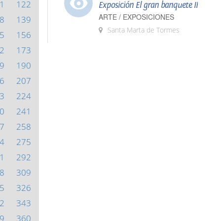
1
122
Exposición El gran banquete II
ARTE / EXPOSICIONES
8
139
Santa Marta de Tormes
5
156
2
173
9
190
6
207
3
224
0
241
7
258
4
275
1
292
8
309
5
326
2
343
9
360