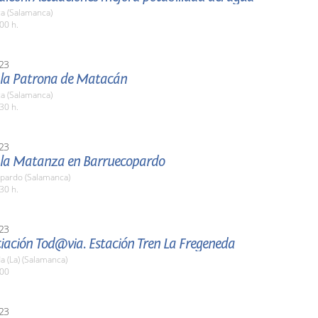
a (Salamanca)
00 h.
23
e la Patrona de Matacán
a (Salamanca)
30 h.
23
e la Matanza en Barruecopardo
pardo (Salamanca)
30 h.
23
iación Tod@via. Estación Tren La Fregeneda
 (La) (Salamanca)
:00
23