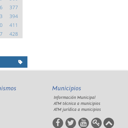
6
377
3
394
0
411
7
428
nismos
Municipios
Información Municipal
A
ATM técnica a municipios
ATM jurídica a municipios