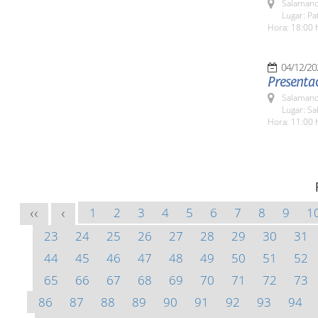
Salamanc
Lugar: Pa
Hora: 18:00 
04/12/20
Presentac
Salamanc
Lugar: Sa
Hora: 11:00 
1
2
3
4
5
6
7
8
9
1
<<
<
23
24
25
26
27
28
29
30
31
44
45
46
47
48
49
50
51
52
65
66
67
68
69
70
71
72
73
86
87
88
89
90
91
92
93
94