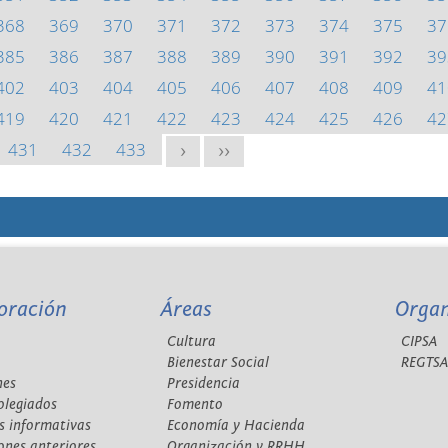
368
369
370
371
372
373
374
375
37
385
386
387
388
389
390
391
392
39
402
403
404
405
406
407
408
409
41
419
420
421
422
423
424
425
426
42
431
432
433
>
>>
oración
Áreas
Orga
Cultura
CIPSA
Bienestar Social
REGTS
nes
Presidencia
olegiados
Fomento
s informativas
Economía y Hacienda
ones anteriores
Organización y RRHH