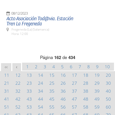
08/12/2023
Acto Asociación Tod@via. Estación
Tren La Fregeneda
Fregeneda (La) (Salamanca)
Hora: 12:00
Página
162
de
434
1
2
3
4
5
6
7
8
9
10
<<
<
11
12
13
14
15
16
17
18
19
20
21
22
23
24
25
26
27
28
29
30
31
32
33
34
35
36
37
38
39
40
41
42
43
44
45
46
47
48
49
50
51
52
53
54
55
56
57
58
59
60
61
62
63
64
65
66
67
68
69
70