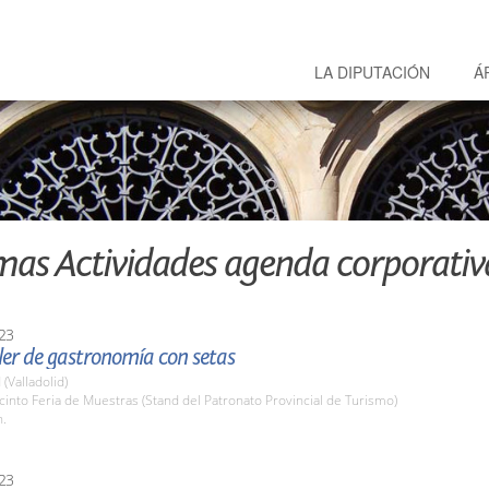
LA DIPUTACIÓN
Á
mas Actividades agenda corporativ
23
ller de gastronomía con setas
 (Valladolid)
cinto Feria de Muestras (Stand del Patronato Provincial de Turismo)
h.
23