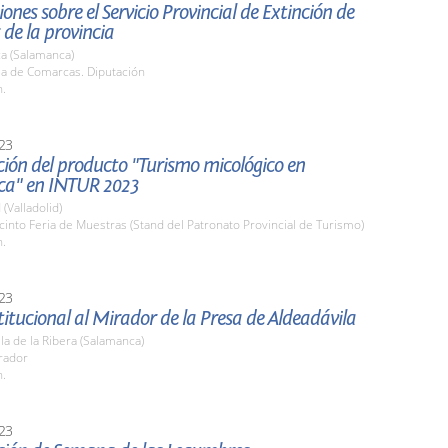
ones sobre el Servicio Provincial de Extinción de
 de la provincia
a (Salamanca)
la de Comarcas. Diputación
h.
23
ión del producto "Turismo micológico en
a" en INTUR 2023
 (Valladolid)
cinto Feria de Muestras (Stand del Patronato Provincial de Turismo)
h.
23
stitucional al Mirador de la Presa de Aldeadávila
la de la Ribera (Salamanca)
rador
h.
23