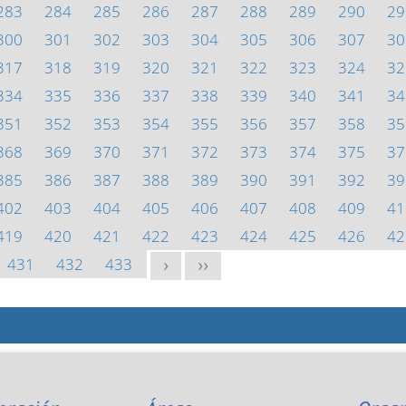
283
284
285
286
287
288
289
290
29
300
301
302
303
304
305
306
307
30
317
318
319
320
321
322
323
324
32
334
335
336
337
338
339
340
341
34
351
352
353
354
355
356
357
358
35
368
369
370
371
372
373
374
375
37
385
386
387
388
389
390
391
392
39
402
403
404
405
406
407
408
409
41
419
420
421
422
423
424
425
426
42
431
432
433
>
>>