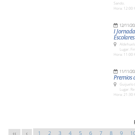
Sando.
Hora: 12:00 
12/11/20
I Jornad
Escolares
Aldehuel
Lugar: Fi
Hora: 11:00 
11/11/20
Premios d
Guijuelo 
Lugar: Re
Hora: 21:30 
1
2
3
4
5
6
7
8
9
1
<<
<