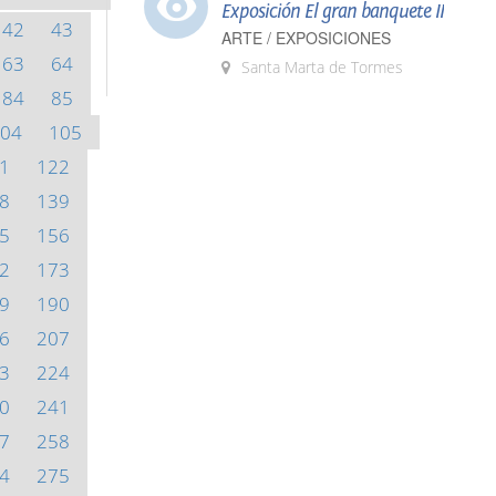
Exposición El gran banquete II
42
43
ARTE / EXPOSICIONES
63
64
Santa Marta de Tormes
84
85
04
105
1
122
8
139
5
156
2
173
9
190
6
207
3
224
0
241
7
258
4
275