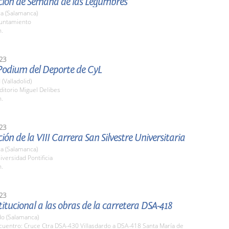
ción de Semana de las Legumbres
a (Salamanca)
yuntamiento
h.
23
Podium del Deporte de CyL
 (Valladolid)
ditorio Miguel Delibes
h.
23
ión de la VIII Carrera San Silvestre Universitaria
a (Salamanca)
iversidad Pontificia
h.
23
stitucional a las obras de la carretera DSA-418
do (Salamanca)
cuentro: Cruce Ctra DSA-430 Villasdardo a DSA-418 Santa María de