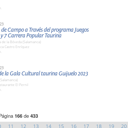
h.
23
a de Campo a Través del programa Juegos
 y 7 Carrera Popular Taurina
a de la Bóveda (Salamanca)
nca Castro Enríquez
h.
23
e la Gala Cultural taurina Guijuelo 2023
(Salamanca)
staurante El Pernil
h.
Página
166
de
433
0
11
12
13
14
15
16
17
18
19
20