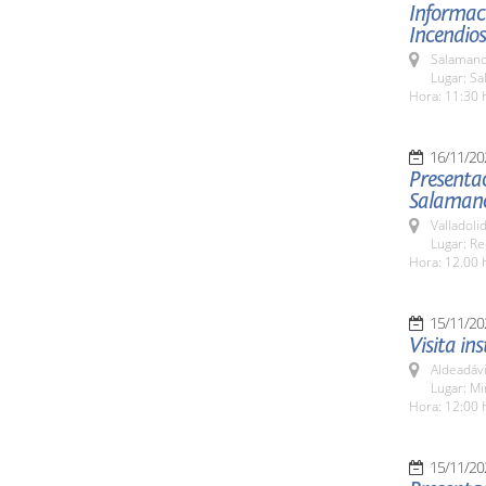
Informaci
Incendios
Salamanc
Lugar: Sa
Hora: 11:30 
16/11/20
Presentac
Salamanc
Valladolid
Lugar: Re
Hora: 12.00 
15/11/20
Visita in
Aldeadávi
Lugar: Mi
Hora: 12:00 
15/11/20