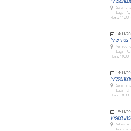
Presenta
Salamanc
Lugar: A
Hora: 11:00 
14/11/20
Premios 
Valladolid
Lugar: Au
Hora: 19:00 
14/11/20
Presentac
Salamanc
Lugar: Un
Hora: 10:00 
13/11/20
Visita in
Villasdar
Punto en