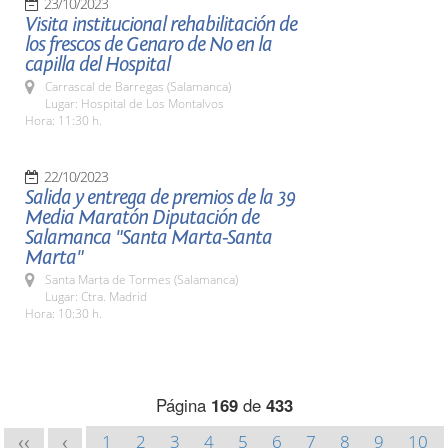
23/10/2023
Visita institucional rehabilitación de
los frescos de Genaro de No en la
capilla del Hospital
Carrascal de Barregas (Salamanca)
Lugar: Hospital de Los Montalvos
Hora: 11:30 h.
22/10/2023
Salida y entrega de premios de la 39
Media Maratón Diputación de
Salamanca "Santa Marta-Santa
Marta"
Santa Marta de Tormes (Salamanca)
Lugar: Ctra. Madrid
Hora: 10:30 h.
Página
169
de
433
1
2
3
4
5
6
7
8
9
10
<<
<