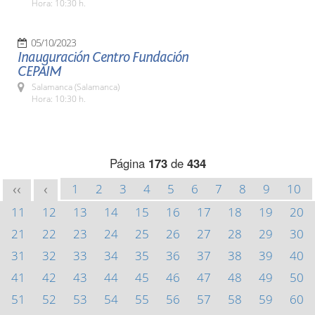
Hora: 10:30 h.
05/10/2023
Inauguración Centro Fundación
CEPAIM
Salamanca (Salamanca)
Hora: 10:30 h.
Página
173
de
434
1
2
3
4
5
6
7
8
9
10
<<
<
11
12
13
14
15
16
17
18
19
20
21
22
23
24
25
26
27
28
29
30
31
32
33
34
35
36
37
38
39
40
41
42
43
44
45
46
47
48
49
50
51
52
53
54
55
56
57
58
59
60