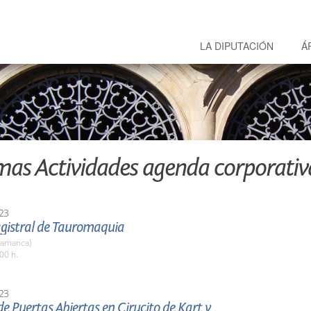
LA DIPUTACIÓN
Á
mas Actividades agenda corporativ
23
gistral de Tauromaquia
lamanca)
00 h.
23
e Puertas Abiertas en Cirucito de Kart y