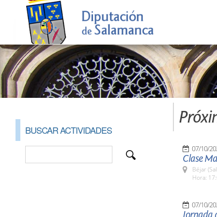
Próxi
BUSCAR ACTIVIDADES
07/10/20
Clase Ma
Béjar (Sa
Hora: 17:
07/10/20
Jornada d