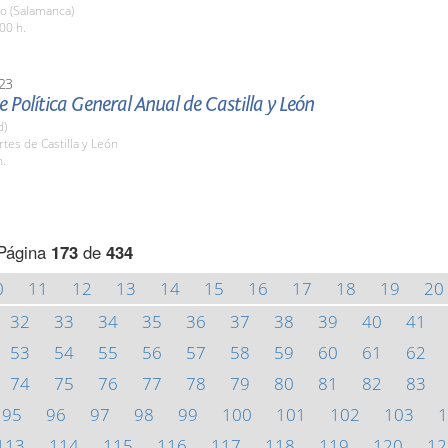
io (Salamanca)
00 h.
23
 Política General Anual de Castilla y León
d)
rtes de Castilla y León
h.
Página
173
de
434
0
11
12
13
14
15
16
17
18
19
20
32
33
34
35
36
37
38
39
40
41
53
54
55
56
57
58
59
60
61
62
74
75
76
77
78
79
80
81
82
83
95
96
97
98
99
100
101
102
103
1
113
114
115
116
117
118
119
120
12