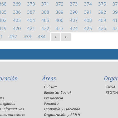
368
369
370
371
372
373
374
375
37
385
386
387
388
389
390
391
392
39
402
403
404
405
406
407
408
409
41
419
420
421
422
423
424
425
426
42
31
432
433
434
>
>>
oración
Áreas
Orga
Cultura
CIPSA
Bienestar Social
REGTS
nes
Presidencia
olegiados
Fomento
s informativas
Economía y Hacienda
ones anteriores
Organización y RRHH