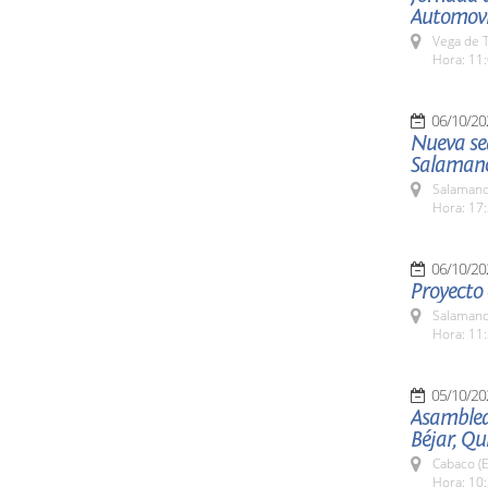
Automovi
Vega de T
Hora: 11:
06/10/20
Nueva se
Salaman
Salamanc
Hora: 17:
06/10/20
Proyecto 
Salamanc
Hora: 11:
05/10/20
Asamblea 
Béjar, Qu
Cabaco (E
Hora: 10: