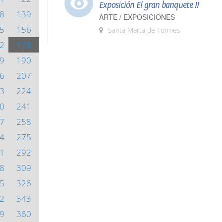
Exposición El gran banquete II
8
139
ARTE / EXPOSICIONES
5
156
Santa Marta de Tormes
2
173
9
190
6
207
3
224
0
241
7
258
4
275
1
292
8
309
5
326
2
343
9
360