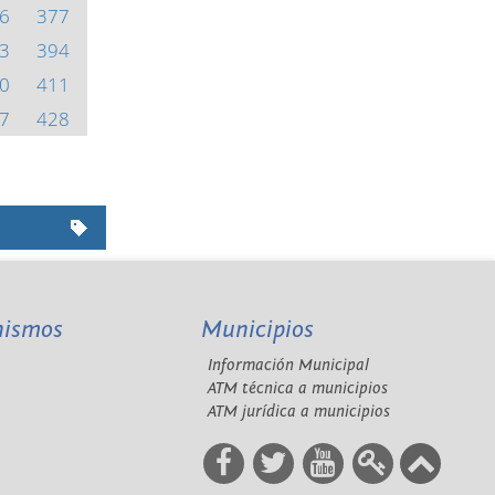
6
377
3
394
0
411
7
428
nismos
Municipios
Información Municipal
A
ATM técnica a municipios
ATM jurídica a municipios