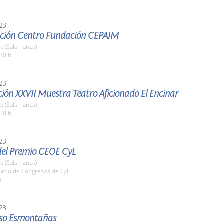
23
ción Centro Fundación CEPAIM
a (Salamanca)
30 h.
23
ión XXVII Muestra Teatro Aficionado El Encinar
a (Salamanca)
00 h.
23
del Premio CEOE CyL
a (Salamanca)
lacio de Congresos de CyL
h.
23
so Esmontañas