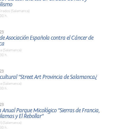
lismo
irados (Salamanca)
00 h.
23
de Asociación Española contra el Cáncer de
ca
a (Salamanca)
30 h.
23
cultural "Street Art Provincia de Salamanca¿
a (Salamanca)
30 h.
23
Anual Parque Micológico "Sierras de Francia,
ilamas y El Rebollar"
l) (Salamanca)
30 h.