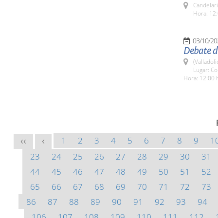
Candelar
Hora: 12:
03/10/20
Debate de
(Valladoli
Lugar: Co
Hora: 12:00 
1
2
3
4
5
6
7
8
9
1
<<
<
23
24
25
26
27
28
29
30
31
44
45
46
47
48
49
50
51
52
65
66
67
68
69
70
71
72
73
86
87
88
89
90
91
92
93
94
106
107
108
109
110
111
112