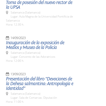
Toma de posesión del nuevo rector de
la UPSA
Salamanca (Salamanca)
Lugar: Aula Magna de la Universidad Pontificia de
Salamanca
Hora: 12:30 h.
14/09/2023
Inauguración de la exposición de
Medios y Museo de la Policía
Salamanca (Salamanca)
Lugar: Convento de las Adoratrices
Hora: 12:00 h.
13/09/2023
Presentación del libro "Devociones de
la Dehesa salmantina: Antropología e
Identidad"
Salamanca (Salamanca)
Lugar: Sala de Comarcas. Diputación
Hora: 11:00 h.