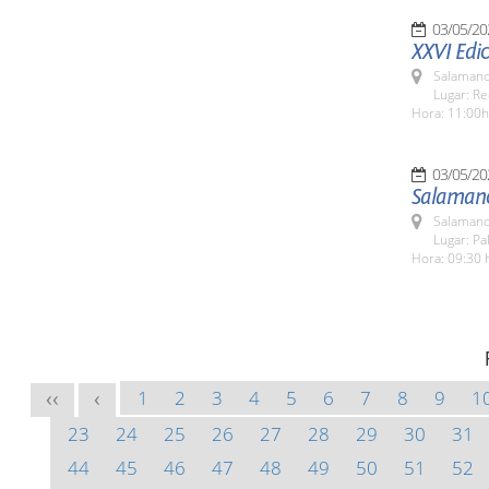
03/05/20
XXVI Edic
Salamanc
Lugar: Re
Hora: 11:00h
03/05/20
Salamanc
Salamanc
Lugar: Pa
Hora: 09:30 
1
2
3
4
5
6
7
8
9
1
<<
<
23
24
25
26
27
28
29
30
31
44
45
46
47
48
49
50
51
52