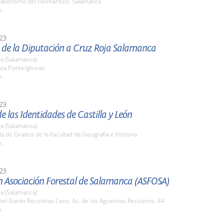
 atletismo del Helmántico. Salamanca
h.
23
 de la Diputación a Cruz Roja Salamanca
a (Salamanca)
aza Poeta Iglesias
h.
23
de las Identidades de Castilla y León
a (Salamanca)
la de Grados de la Facultad de Geografía e Historia
h.
23
n Asociación Forestal de Salamanca (ASFOSA)
a (Salamanca)
tel Bardo Recoletos Coco. Av. de los Agustinos Recoletos, 44
h.