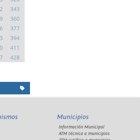
2
343
9
360
6
377
3
394
0
411
7
428
nismos
Municipios
Información Municipal
A
ATM técnica a municipios