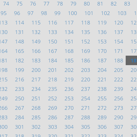
74
75
76
77
78
79
80
81
82
83
95
96
97
98
99
100
101
102
103
1
113
114
115
116
117
118
119
120
12
130
131
132
133
134
135
136
137
13
147
148
149
150
151
152
153
154
15
164
165
166
167
168
169
170
171
17
181
182
183
184
185
186
187
188
18
198
199
200
201
202
203
204
205
20
215
216
217
218
219
220
221
222
22
232
233
234
235
236
237
238
239
24
249
250
251
252
253
254
255
256
25
266
267
268
269
270
271
272
273
27
283
284
285
286
287
288
289
290
29
300
301
302
303
304
305
306
307
30
317
318
319
320
321
322
323
324
32