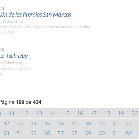
23
ión de los Premios San Marcos
a (Salamanca)
ctorado de la Usal y Sala de exposiciones de La Salina
. y 12:00h.
23
a Tech Day
a (Salamanca)
lacio de Congresos
h.
Página
189
de
434
0
11
12
13
14
15
16
17
18
19
20
32
33
34
35
36
37
38
39
40
41
53
54
55
56
57
58
59
60
61
62