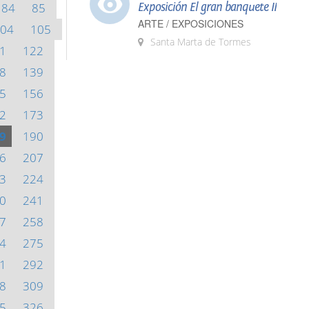
84
85
Exposición El gran banquete II
ARTE / EXPOSICIONES
04
105
Santa Marta de Tormes
1
122
8
139
5
156
2
173
9
190
6
207
3
224
0
241
7
258
4
275
1
292
8
309
5
326