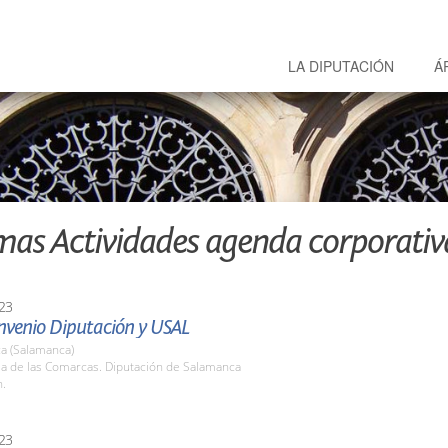
LA DIPUTACIÓN
Á
mas Actividades agenda corporativ
23
nvenio Diputación y USAL
a (Salamanca)
la de las Comarcas. Diputación de Salamanca
h.
23