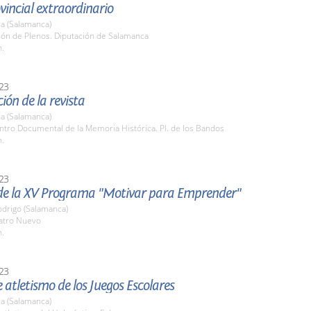
vincial extraordinario
a (Salamanca)
lón de Plenos. Diputación de Salamanca
h.
23
ión de la revista
a (Salamanca)
ntro Documental de la Memoria Histórica. Pl. de los Bandos
h.
23
de la XV Programa "Motivar para Emprender"
odrigo (Salamanca)
eatro Nuevo
h.
23
e atletismo de los Juegos Escolares
a (Salamanca)