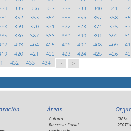
334
335
336
337
338
339
340
341
34
351
352
353
354
355
356
357
358
35
368
369
370
371
372
373
374
375
37
385
386
387
388
389
390
391
392
39
402
403
404
405
406
407
408
409
41
419
420
421
422
423
424
425
426
42
31
432
433
434
>
>>
oración
Áreas
Orga
Cultura
CIPSA
Bienestar Social
REGTS