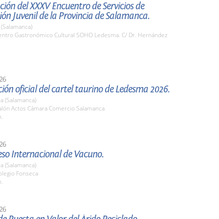
ión del XXXV Encuentro de Servicios de
ón Juvenil de la Provincia de Salamanca.
(Salamanca)
ntro Gastronómico Cultural SOHO Ledesma. C/ Dr. Hernández
26
ión oficial del cartel taurino de Ledesma 2026.
a (Salamanca)
lón Actos Cámara Comercio Salamanca
h.
26
eso Internacional de Vacuno.
a (Salamanca)
legio Fonseca
h.
26