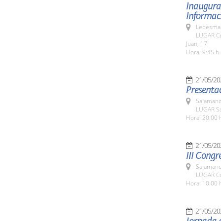
Inaugurac
Informaci
Ledesma 
LUGAR Ce
Juan, 17
Hora: 9:45 h.
21/05/20
Presentac
Salamanc
LUGAR Sa
Hora: 20:00 
21/05/20
III Congr
Salamanc
LUGAR Co
Hora: 10:00 
21/05/20