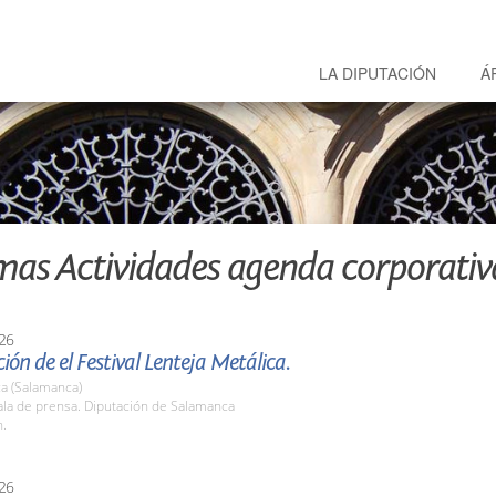
LA DIPUTACIÓN
Á
mas Actividades agenda corporativ
26
ión de el Festival Lenteja Metálica.
a (Salamanca)
la de prensa. Diputación de Salamanca
h.
26