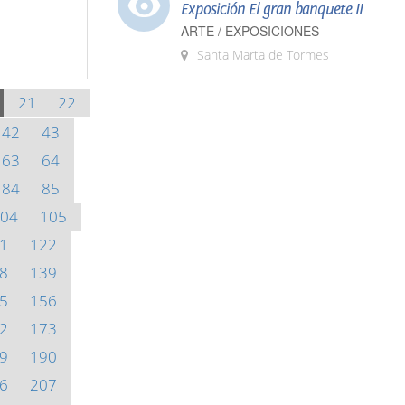
Exposición El gran banquete II
ARTE / EXPOSICIONES
Santa Marta de Tormes
21
22
42
43
63
64
84
85
04
105
1
122
8
139
5
156
2
173
9
190
6
207