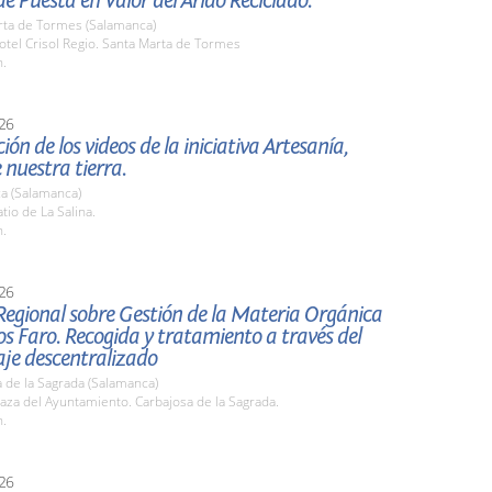
e Puesta en Valor del Árido Reciclado.
rta de Tormes (Salamanca)
tel Crisol Regio. Santa Marta de Tormes
h.
26
ión de los videos de la iniciativa Artesanía,
 nuestra tierra.
a (Salamanca)
io de La Salina.
h.
26
Regional sobre Gestión de la Materia Orgánica
s Faro. Recogida y tratamiento a través del
je descentralizado
 de la Sagrada (Salamanca)
za del Ayuntamiento. Carbajosa de la Sagrada.
h.
26