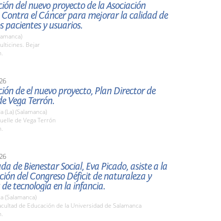
ión del nuevo proyecto de la Asociación
 Contra el Cáncer para mejorar la calidad de
os pacientes y usuarios.
lamanca)
lticines. Bejar
h.
26
ión de el nuevo proyecto, Plan Director de
e Vega Terrón.
 (La) (Salamanca)
elle de Vega Terrón
h.
26
da de Bienestar Social, Eva Picado, asiste a la
ión del Congreso Déficit de naturaleza y
 de tecnología en la infancia.
a (Salamanca)
cultad de Educación de la Universidad de Salamanca
h.