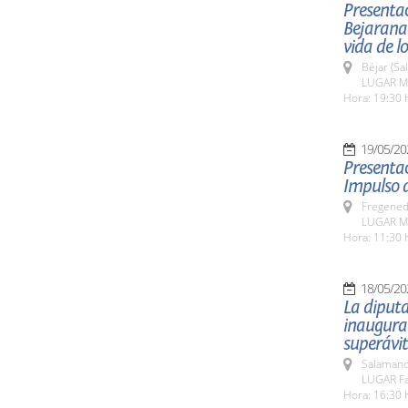
Presentac
Bejarana
vida de l
Béjar (Sa
LUGAR Mu
Hora: 19:30 
19/05/20
Presentac
Impulso d
Fregeneda
LUGAR Mu
Hora: 11:30 
18/05/20
La diputa
inaugurac
superávit
Salamanc
LUGAR Fa
Hora: 16:30 