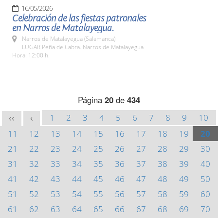
16/05/2026
Celebración de las fiestas patronales
en Narros de Matalayegua.
Narros de Matalayegua (Salamanca)
LUGAR Peña de Cabra. Narros de Matalayegua
Hora: 12:00 h.
Página
20
de
434
1
2
3
4
5
6
7
8
9
10
<<
<
11
12
13
14
15
16
17
18
19
20
21
22
23
24
25
26
27
28
29
30
31
32
33
34
35
36
37
38
39
40
41
42
43
44
45
46
47
48
49
50
51
52
53
54
55
56
57
58
59
60
61
62
63
64
65
66
67
68
69
70