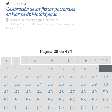
16/05/2026
Celebración de las fiestas patronales
en Narros de Matalayegua.
Narros de Matalayegua (Salamanca)
LUGAR Peña de Cabra. Narros de Matalayegua
Hora: 12:00 h.
Página
20
de
434
1
2
3
4
5
6
7
8
9
10
<<
<
11
12
13
14
15
16
17
18
19
20
21
22
23
24
25
26
27
28
29
30
31
32
33
34
35
36
37
38
39
40
41
42
43
44
45
46
47
48
49
50
51
52
53
54
55
56
57
58
59
60
61
62
63
64
65
66
67
68
69
70