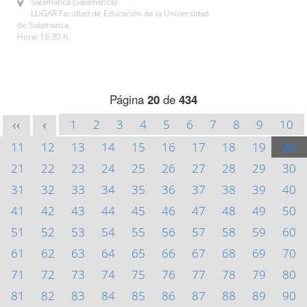
Salamanca (Salamanca)
LUGAR Facultad de Educación de la Universidad
de Salamanca
Hora: 16:30 h.
Página
20
de
434
1
2
3
4
5
6
7
8
9
10
<<
<
11
12
13
14
15
16
17
18
19
20
21
22
23
24
25
26
27
28
29
30
31
32
33
34
35
36
37
38
39
40
41
42
43
44
45
46
47
48
49
50
51
52
53
54
55
56
57
58
59
60
61
62
63
64
65
66
67
68
69
70
71
72
73
74
75
76
77
78
79
80
81
82
83
84
85
86
87
88
89
90