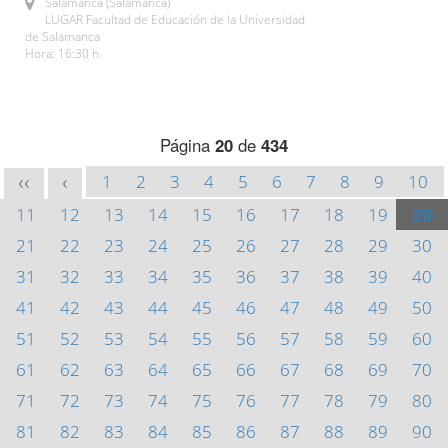
Salamanca (Salamanca)
LUGAR Facultad de Educación de la Universidad
de Salamanca
Hora: 16:30 h.
Página
20
de
434
1
2
3
4
5
6
7
8
9
10
<<
<
11
12
13
14
15
16
17
18
19
20
21
22
23
24
25
26
27
28
29
30
31
32
33
34
35
36
37
38
39
40
41
42
43
44
45
46
47
48
49
50
51
52
53
54
55
56
57
58
59
60
61
62
63
64
65
66
67
68
69
70
71
72
73
74
75
76
77
78
79
80
81
82
83
84
85
86
87
88
89
90