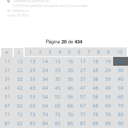
Salamanca (Salamanca)
LUGAR Facultad de Educación de la Universidad
de Salamanca
Hora: 16:30 h.
Página
20
de
434
1
2
3
4
5
6
7
8
9
10
<<
<
11
12
13
14
15
16
17
18
19
20
21
22
23
24
25
26
27
28
29
30
31
32
33
34
35
36
37
38
39
40
41
42
43
44
45
46
47
48
49
50
51
52
53
54
55
56
57
58
59
60
61
62
63
64
65
66
67
68
69
70
71
72
73
74
75
76
77
78
79
80
81
82
83
84
85
86
87
88
89
90