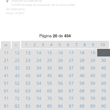
Salamanca (Salamanca)
LUGAR Facultad de Educación de la Universidad
de Salamanca
Hora: 16:30 h.
Página
20
de
434
1
2
3
4
5
6
7
8
9
10
<<
<
11
12
13
14
15
16
17
18
19
20
21
22
23
24
25
26
27
28
29
30
31
32
33
34
35
36
37
38
39
40
41
42
43
44
45
46
47
48
49
50
51
52
53
54
55
56
57
58
59
60
61
62
63
64
65
66
67
68
69
70
71
72
73
74
75
76
77
78
79
80
81
82
83
84
85
86
87
88
89
90