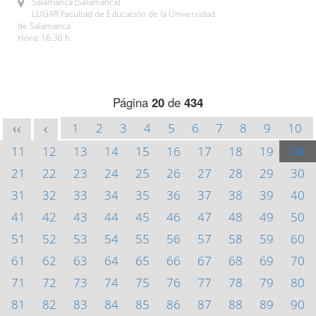
Salamanca (Salamanca)
LUGAR Facultad de Educación de la Universidad
de Salamanca
Hora: 16:30 h.
Página
20
de
434
1
2
3
4
5
6
7
8
9
10
<<
<
11
12
13
14
15
16
17
18
19
20
21
22
23
24
25
26
27
28
29
30
31
32
33
34
35
36
37
38
39
40
41
42
43
44
45
46
47
48
49
50
51
52
53
54
55
56
57
58
59
60
61
62
63
64
65
66
67
68
69
70
71
72
73
74
75
76
77
78
79
80
81
82
83
84
85
86
87
88
89
90