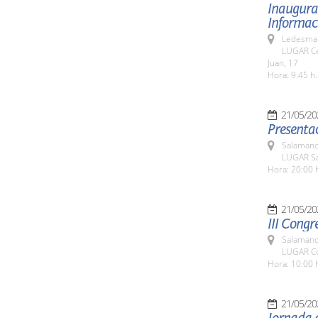
Inaugurac
Informaci
Ledesma 
LUGAR Ce
Juan, 17
Hora: 9:45 h.
21/05/20
Presentac
Salamanc
LUGAR Sa
Hora: 20:00 
21/05/20
III Congr
Salamanc
LUGAR Co
Hora: 10:00 
21/05/20