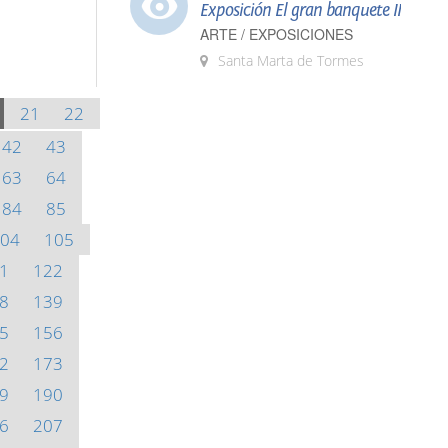
Exposición El gran banquete II
ARTE / EXPOSICIONES
Santa Marta de Tormes
21
22
42
43
63
64
84
85
04
105
1
122
8
139
5
156
2
173
9
190
6
207