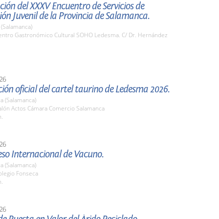
ión del XXXV Encuentro de Servicios de
ón Juvenil de la Provincia de Salamanca.
(Salamanca)
ntro Gastronómico Cultural SOHO Ledesma. C/ Dr. Hernández
26
ión oficial del cartel taurino de Ledesma 2026.
a (Salamanca)
lón Actos Cámara Comercio Salamanca
h.
26
eso Internacional de Vacuno.
a (Salamanca)
legio Fonseca
h.
26