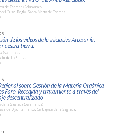
e Puesta en Valor del Árido Reciclado.
rta de Tormes (Salamanca)
tel Crisol Regio. Santa Marta de Tormes
h.
26
ión de los videos de la iniciativa Artesanía,
 nuestra tierra.
a (Salamanca)
io de La Salina.
h.
26
Regional sobre Gestión de la Materia Orgánica
s Faro. Recogida y tratamiento a través del
je descentralizado
 de la Sagrada (Salamanca)
za del Ayuntamiento. Carbajosa de la Sagrada.
h.
26