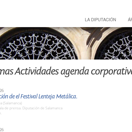
LA DIPUTACIÓN
Á
mas Actividades agenda corporativ
26
ión de el Festival Lenteja Metálica.
a (Salamanca)
la de prensa. Diputación de Salamanca
h.
26