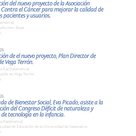
ión del nuevo proyecto de la Asociación
 Contra el Cáncer para mejorar la calidad de
os pacientes y usuarios.
lamanca)
lticines. Bejar
h.
26
ión de el nuevo proyecto, Plan Director de
e Vega Terrón.
 (La) (Salamanca)
elle de Vega Terrón
h.
26
da de Bienestar Social, Eva Picado, asiste a la
ión del Congreso Déficit de naturaleza y
 de tecnología en la infancia.
a (Salamanca)
cultad de Educación de la Universidad de Salamanca
h.