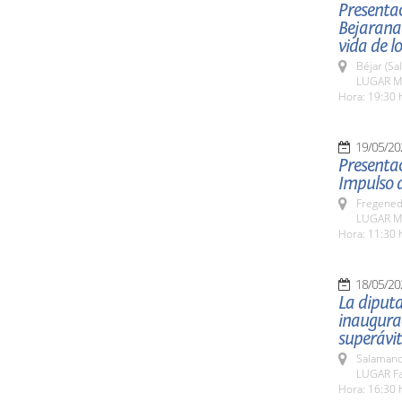
Presentac
Bejarana
vida de l
Béjar (Sa
LUGAR Mu
Hora: 19:30 
19/05/20
Presentac
Impulso d
Fregeneda
LUGAR Mu
Hora: 11:30 
18/05/20
La diputa
inaugurac
superávit
Salamanc
LUGAR Fa
Hora: 16:30 