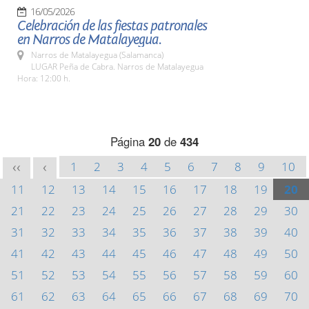
16/05/2026
Celebración de las fiestas patronales
en Narros de Matalayegua.
Narros de Matalayegua (Salamanca)
LUGAR Peña de Cabra. Narros de Matalayegua
Hora: 12:00 h.
Página
20
de
434
1
2
3
4
5
6
7
8
9
10
<<
<
11
12
13
14
15
16
17
18
19
20
21
22
23
24
25
26
27
28
29
30
31
32
33
34
35
36
37
38
39
40
41
42
43
44
45
46
47
48
49
50
51
52
53
54
55
56
57
58
59
60
61
62
63
64
65
66
67
68
69
70