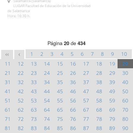
Salamanca (Salamanca)
LUGAR Facultad de Educación de la Universidad
de Salamanca
Hora: 16:30 h.
Página
20
de
434
1
2
3
4
5
6
7
8
9
10
<<
<
11
12
13
14
15
16
17
18
19
20
21
22
23
24
25
26
27
28
29
30
31
32
33
34
35
36
37
38
39
40
41
42
43
44
45
46
47
48
49
50
51
52
53
54
55
56
57
58
59
60
61
62
63
64
65
66
67
68
69
70
71
72
73
74
75
76
77
78
79
80
81
82
83
84
85
86
87
88
89
90