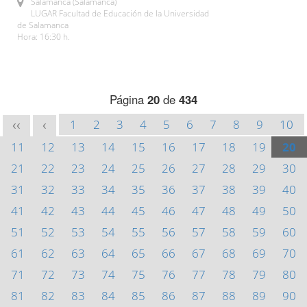
Salamanca (Salamanca)
LUGAR Facultad de Educación de la Universidad
de Salamanca
Hora: 16:30 h.
Página
20
de
434
1
2
3
4
5
6
7
8
9
10
<<
<
11
12
13
14
15
16
17
18
19
20
21
22
23
24
25
26
27
28
29
30
31
32
33
34
35
36
37
38
39
40
41
42
43
44
45
46
47
48
49
50
51
52
53
54
55
56
57
58
59
60
61
62
63
64
65
66
67
68
69
70
71
72
73
74
75
76
77
78
79
80
81
82
83
84
85
86
87
88
89
90