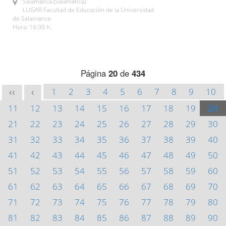
Salamanca (Salamanca)
LUGAR Facultad de Educación de la Universidad
de Salamanca
Hora: 16:30 h.
Página
20
de
434
1
2
3
4
5
6
7
8
9
10
<<
<
11
12
13
14
15
16
17
18
19
20
21
22
23
24
25
26
27
28
29
30
31
32
33
34
35
36
37
38
39
40
41
42
43
44
45
46
47
48
49
50
51
52
53
54
55
56
57
58
59
60
61
62
63
64
65
66
67
68
69
70
71
72
73
74
75
76
77
78
79
80
81
82
83
84
85
86
87
88
89
90