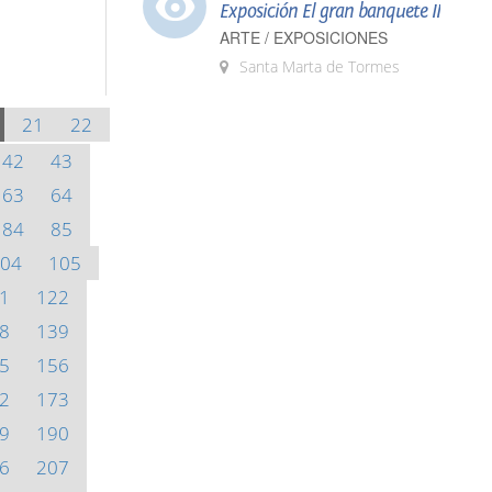
Exposición El gran banquete II
ARTE / EXPOSICIONES
Santa Marta de Tormes
21
22
42
43
63
64
84
85
04
105
1
122
8
139
5
156
2
173
9
190
6
207