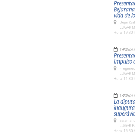
Presentac
Bejarana
vida de l
Béjar (Sa
LUGAR Mu
Hora: 19:30 
19/05/20
Presentac
Impulso d
Fregeneda
LUGAR Mu
Hora: 11:30 
18/05/20
La diputa
inaugurac
superávit
Salamanc
LUGAR Fa
Hora: 16:30 