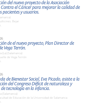
ión del nuevo proyecto de la Asociación
 Contra el Cáncer para mejorar la calidad de
os pacientes y usuarios.
lamanca)
lticines. Bejar
h.
26
ión de el nuevo proyecto, Plan Director de
e Vega Terrón.
 (La) (Salamanca)
elle de Vega Terrón
h.
26
da de Bienestar Social, Eva Picado, asiste a la
ión del Congreso Déficit de naturaleza y
 de tecnología en la infancia.
a (Salamanca)
cultad de Educación de la Universidad de Salamanca
h.