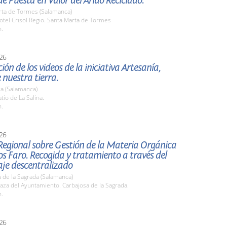
e Puesta en Valor del Árido Reciclado.
rta de Tormes (Salamanca)
tel Crisol Regio. Santa Marta de Tormes
h.
26
ión de los videos de la iniciativa Artesanía,
 nuestra tierra.
a (Salamanca)
io de La Salina.
h.
26
Regional sobre Gestión de la Materia Orgánica
s Faro. Recogida y tratamiento a través del
je descentralizado
 de la Sagrada (Salamanca)
za del Ayuntamiento. Carbajosa de la Sagrada.
h.
26