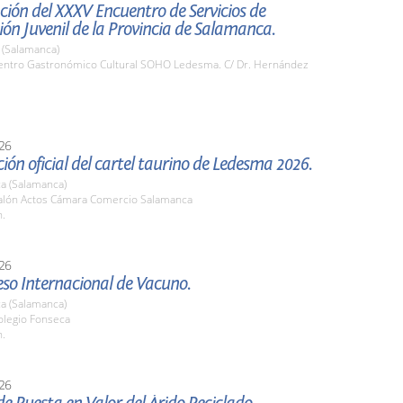
ión del XXXV Encuentro de Servicios de
ón Juvenil de la Provincia de Salamanca.
(Salamanca)
ntro Gastronómico Cultural SOHO Ledesma. C/ Dr. Hernández
26
ión oficial del cartel taurino de Ledesma 2026.
a (Salamanca)
lón Actos Cámara Comercio Salamanca
h.
26
eso Internacional de Vacuno.
a (Salamanca)
legio Fonseca
h.
26