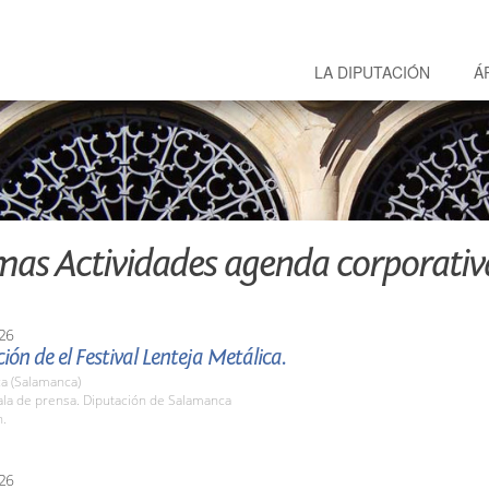
LA DIPUTACIÓN
Á
mas Actividades agenda corporativ
26
ión de el Festival Lenteja Metálica.
a (Salamanca)
la de prensa. Diputación de Salamanca
h.
26