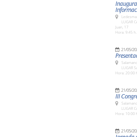
Inaugurac
Informaci
Ledesma 
LUGAR Ce
Juan, 17
Hora: 9:45 h.
21/05/20
Presentac
Salamanc
LUGAR Sa
Hora: 20:00 
21/05/20
III Congr
Salamanc
LUGAR Co
Hora: 10:00 
21/05/20