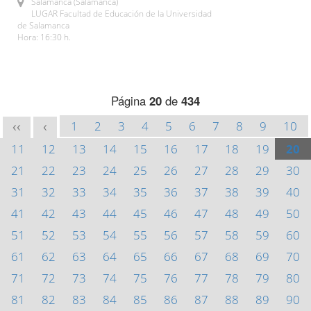
Salamanca (Salamanca)
LUGAR Facultad de Educación de la Universidad
de Salamanca
Hora: 16:30 h.
Página
20
de
434
1
2
3
4
5
6
7
8
9
10
<<
<
11
12
13
14
15
16
17
18
19
20
21
22
23
24
25
26
27
28
29
30
31
32
33
34
35
36
37
38
39
40
41
42
43
44
45
46
47
48
49
50
51
52
53
54
55
56
57
58
59
60
61
62
63
64
65
66
67
68
69
70
71
72
73
74
75
76
77
78
79
80
81
82
83
84
85
86
87
88
89
90