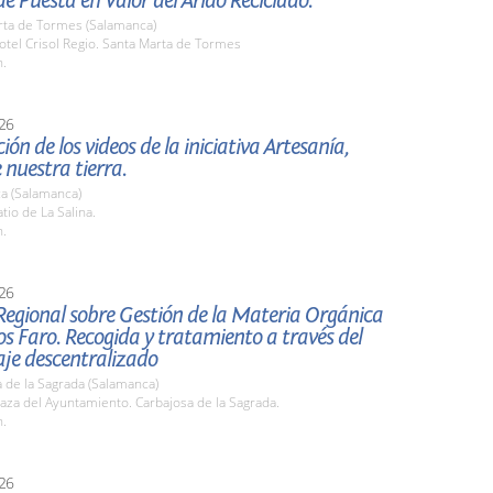
e Puesta en Valor del Árido Reciclado.
rta de Tormes (Salamanca)
tel Crisol Regio. Santa Marta de Tormes
h.
26
ión de los videos de la iniciativa Artesanía,
 nuestra tierra.
a (Salamanca)
io de La Salina.
h.
26
Regional sobre Gestión de la Materia Orgánica
s Faro. Recogida y tratamiento a través del
je descentralizado
 de la Sagrada (Salamanca)
za del Ayuntamiento. Carbajosa de la Sagrada.
h.
26