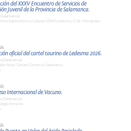
ión del XXXV Encuentro de Servicios de
ón Juvenil de la Provincia de Salamanca.
(Salamanca)
ntro Gastronómico Cultural SOHO Ledesma. C/ Dr. Hernández
26
ión oficial del cartel taurino de Ledesma 2026.
a (Salamanca)
lón Actos Cámara Comercio Salamanca
h.
26
eso Internacional de Vacuno.
a (Salamanca)
legio Fonseca
h.
26