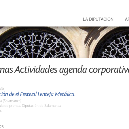
LA DIPUTACIÓN
Á
mas Actividades agenda corporativ
26
ión de el Festival Lenteja Metálica.
a (Salamanca)
la de prensa. Diputación de Salamanca
h.
26