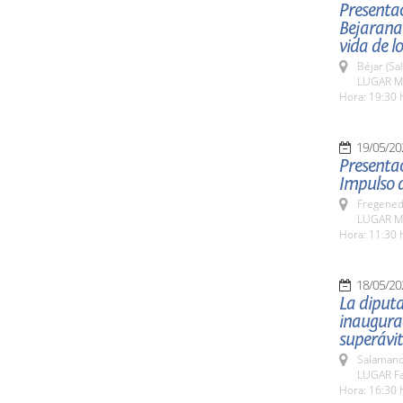
Presentac
Bejarana
vida de l
Béjar (Sa
LUGAR Mu
Hora: 19:30 
19/05/20
Presentac
Impulso d
Fregeneda
LUGAR Mu
Hora: 11:30 
18/05/20
La diputa
inaugurac
superávit
Salamanc
LUGAR Fa
Hora: 16:30 