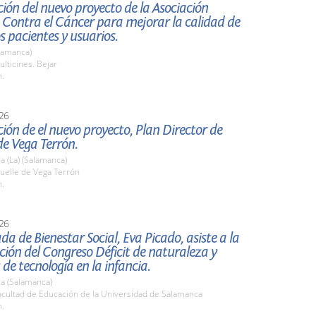
ión del nuevo proyecto de la Asociación
 Contra el Cáncer para mejorar la calidad de
os pacientes y usuarios.
lamanca)
lticines. Bejar
h.
26
ión de el nuevo proyecto, Plan Director de
e Vega Terrón.
 (La) (Salamanca)
elle de Vega Terrón
h.
26
da de Bienestar Social, Eva Picado, asiste a la
ión del Congreso Déficit de naturaleza y
 de tecnología en la infancia.
a (Salamanca)
cultad de Educación de la Universidad de Salamanca
h.