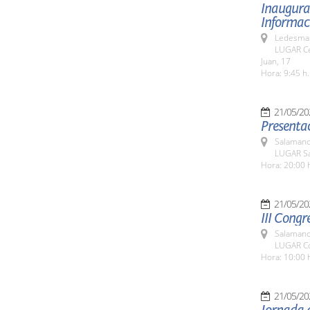
Inaugurac
Informaci
Ledesma 
LUGAR Ce
Juan, 17
Hora: 9:45 h.
21/05/20
Presentac
Salamanc
LUGAR Sa
Hora: 20:00 
21/05/20
III Congr
Salamanc
LUGAR Co
Hora: 10:00 
21/05/20