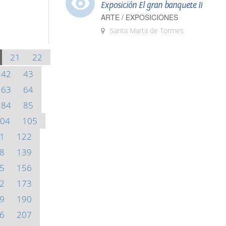
Exposición El gran banquete II
ARTE / EXPOSICIONES
Santa Marta de Tormes
21
22
42
43
63
64
84
85
04
105
1
122
8
139
5
156
2
173
9
190
6
207